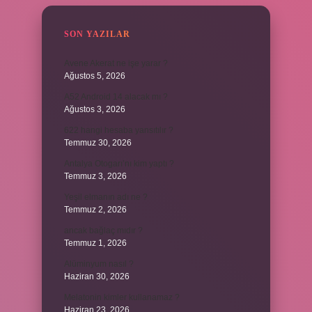
SON YAZILAR
Avene Akerat ne işe yarar ?
Ağustos 5, 2026
A52 Android 14 alacak mı ?
Ağustos 3, 2026
622 hangi hesaba yansıtılır ?
Temmuz 30, 2026
Antalya Otogarı’nı kim yaptı ?
Temmuz 3, 2026
Yeşil elmanın adı ne ?
Temmuz 2, 2026
ancak bağlaç mıdır ?
Temmuz 1, 2026
Alüminyum nasıl ?
Haziran 30, 2026
Melatonin kimler kullanamaz ?
Haziran 23, 2026