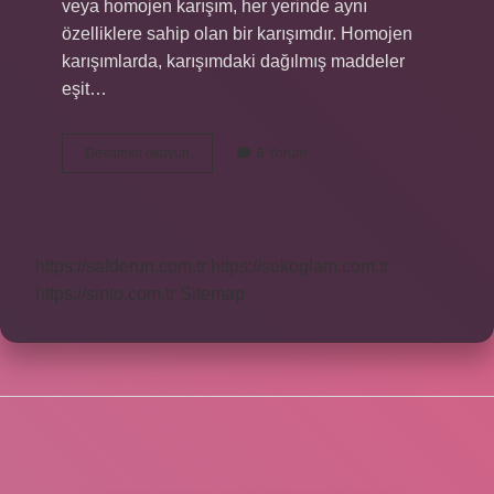
veya homojen karışım, her yerinde aynı
özelliklere sahip olan bir karışımdır. Homojen
karışımlarda, karışımdaki dağılmış maddeler
eşit…
Çözücü
Devamını okuyun
6 Yorum
Ve
Çözünenin
Homojen
Karışımına
Ne
https://safderun.com.tr
https://sokoglam.com.tr
Ad
Verilir
https://sinto.com.tr
Sitemap
SIDEBAR