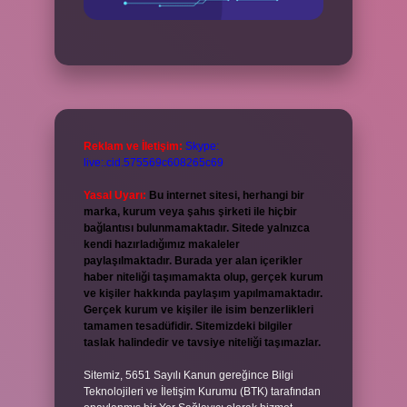
Reklam ve İletişim:
Skype:
live:.cid.575569c608265c69
Yasal Uyarı:
Bu internet sitesi, herhangi bir
marka, kurum veya şahıs şirketi ile hiçbir
bağlantısı bulunmamaktadır. Sitede yalnızca
kendi hazırladığımız makaleler
paylaşılmaktadır. Burada yer alan içerikler
haber niteliği taşımamakta olup, gerçek kurum
ve kişiler hakkında paylaşım yapılmamaktadır.
Gerçek kurum ve kişiler ile isim benzerlikleri
tamamen tesadüfidir. Sitemizdeki bilgiler
taslak halindedir ve tavsiye niteliği taşımazlar.
Sitemiz, 5651 Sayılı Kanun gereğince Bilgi
Teknolojileri ve İletişim Kurumu (BTK) tarafından