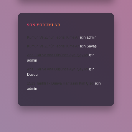
SON YORUMLAR
Kumun Ve Zuhûr Teorisi Kime Ait
için
admin
Kumun Ve Zuhûr Teorisi Kime Ait
için
Savaş
Ana Fikir Ve Ana Düşünce Aynı Şey Mi
için
admin
Ana Fikir Ve Ana Düşünce Aynı Şey Mi
için
Duygu
1513 Tarihli Ilk Dünya Haritasını Kim Çizdi
için
admin