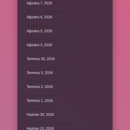
Ağustos 7, 2026
David ismi hangi ülkenin ?
Ağustos 6, 2026
Avene Akerat ne işe yarar ?
Ağustos 5, 2026
A52 Android 14 alacak mı ?
Ağustos 3, 2026
622 hangi hesaba yansıtılır ?
Temmuz 30, 2026
Antalya Otogarı’nı kim yaptı ?
Temmuz 3, 2026
Yeşil elmanın adı ne ?
Temmuz 2, 2026
ancak bağlaç mıdır ?
Temmuz 1, 2026
Alüminyum nasıl ?
Haziran 30, 2026
Melatonin kimler kullanamaz ?
Haziran 23, 2026