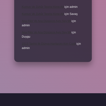
Kumun Ve Zuhûr Teorisi Kime Ait
için
admin
Kumun Ve Zuhûr Teorisi Kime Ait
için
Savaş
Ana Fikir Ve Ana Düşünce Aynı Şey Mi
için
admin
Ana Fikir Ve Ana Düşünce Aynı Şey Mi
için
Duygu
1513 Tarihli Ilk Dünya Haritasını Kim Çizdi
için
admin