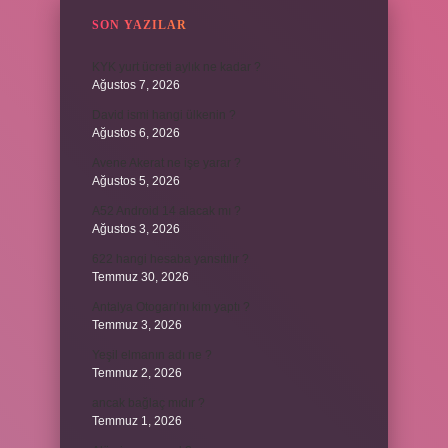
SON YAZILAR
KYK yurt ücreti aylık ne kadar ?
Ağustos 7, 2026
David ismi hangi ülkenin ?
Ağustos 6, 2026
Avene Akerat ne işe yarar ?
Ağustos 5, 2026
A52 Android 14 alacak mı ?
Ağustos 3, 2026
622 hangi hesaba yansıtılır ?
Temmuz 30, 2026
Antalya Otogarı’nı kim yaptı ?
Temmuz 3, 2026
Yeşil elmanın adı ne ?
Temmuz 2, 2026
ancak bağlaç mıdır ?
Temmuz 1, 2026