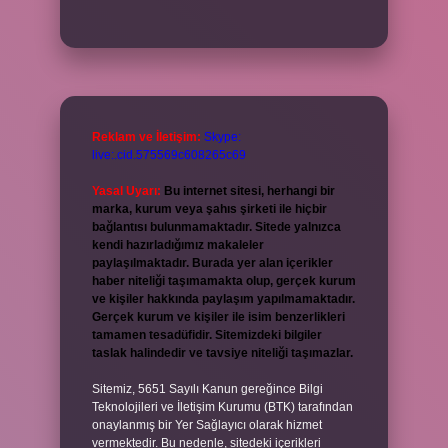
Reklam ve İletişim:
Skype:
live:.cid.575569c608265c69
Yasal Uyarı:
Bu internet sitesi, herhangi bir
marka, kurum veya şahıs şirketi ile hiçbir
bağlantısı bulunmamaktadır. Sitede yalnızca
kendi hazırladığımız makaleler
paylaşılmaktadır. Burada yer alan içerikler
haber niteliği taşımamakta olup, gerçek kurum
ve kişiler hakkında paylaşım yapılmamaktadır.
Gerçek kurum ve kişiler ile isim benzerlikleri
tamamen tesadüfidir. Sitemizdeki bilgiler
taslak halindedir ve tavsiye niteliği taşımazlar.
Sitemiz, 5651 Sayılı Kanun gereğince Bilgi
Teknolojileri ve İletişim Kurumu (BTK) tarafından
onaylanmış bir Yer Sağlayıcı olarak hizmet
vermektedir. Bu nedenle, sitedeki içerikleri