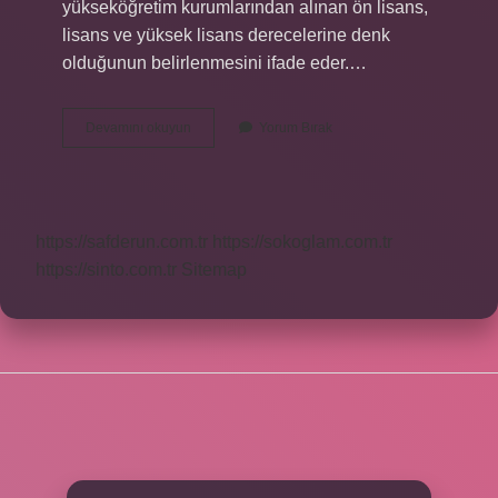
yükseköğretim kurumlarından alınan ön lisans,
lisans ve yüksek lisans derecelerine denk
olduğunun belirlenmesini ifade eder.…
Denklik
Devamını okuyun
Yorum Bırak
Belgesi
Kimler
Alır
https://safderun.com.tr
https://sokoglam.com.tr
https://sinto.com.tr
Sitemap
SIDEBAR