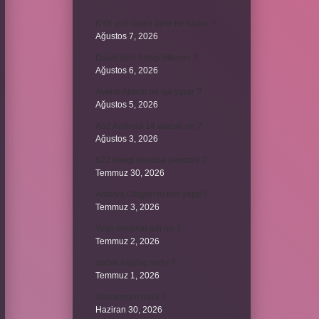
KYK yurt ücreti aylık ne kadar ?
Ağustos 7, 2026
David ismi hangi ülkenin ?
Ağustos 6, 2026
Avene Akerat ne işe yarar ?
Ağustos 5, 2026
A52 Android 14 alacak mı ?
Ağustos 3, 2026
622 hangi hesaba yansıtılır ?
Temmuz 30, 2026
Antalya Otogarı’nı kim yaptı ?
Temmuz 3, 2026
Yeşil elmanın adı ne ?
Temmuz 2, 2026
ancak bağlaç mıdır ?
Temmuz 1, 2026
Alüminyum nasıl ?
Haziran 30, 2026