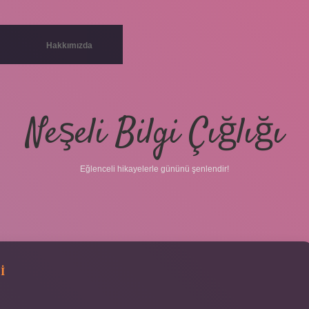
Hakkımızda
Neşeli Bilgi Çığlığı
Eğlenceli hikayelerle gününü şenlendir!
I