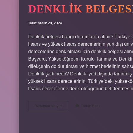
DENKLIK BELGES
Tarih: Aralık 28, 2024
Denklik belgesi hangi durumlarda alınır? Türkiye’de 
lisans ve yüksek lisans derecelerinin yurt dışı üniv
derecelerine denk olması için denklik belgesi alınm
Başvuru, Yükseköğretim Kurulu Tanıma ve Denklik 
dilekçenin doldurulması ve hizmet bedelinin şahse
Denklik şartı nedir? Denklik, yurt dışında tanınmı
yüksek lisans derecelerinin, Türkiye’deki yüksekö
lisans derecelerine denk olduğunun belirlenmesin
Denklik
Devamını okuyun
Yorum Bırak
Belgesi
Kimler
Alır