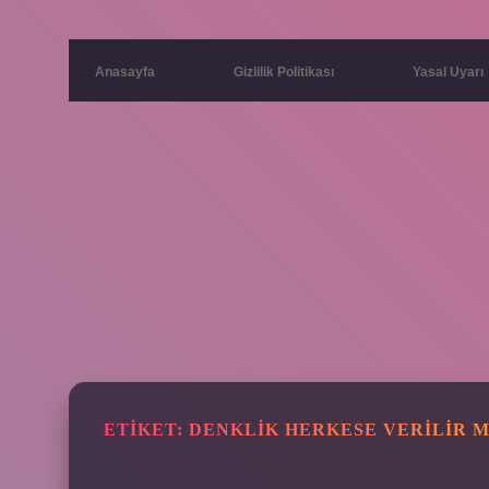
Anasayfa
Gizlilik Politikası
Yasal Uyarı
ETIKET:
DENKLIK HERKESE VERILIR M