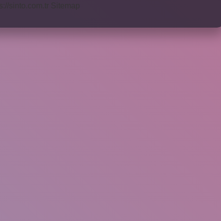
s://sinto.com.tr
Sitemap