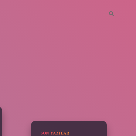
SIDEBAR
vdcasino giriş
SON YAZILAR