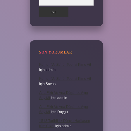
SON YORUMLAR
Kumun Ve Zuhûr Teorisi Kime Ait
için
admin
Kumun Ve Zuhûr Teorisi Kime Ait
için
Savaş
Ana Fikir Ve Ana Düşünce Aynı
Şey Mi
için
admin
Ana Fikir Ve Ana Düşünce Aynı
Şey Mi
için
Duygu
1513 Tarihli Ilk Dünya Haritasını
Kim Çizdi
için
admin