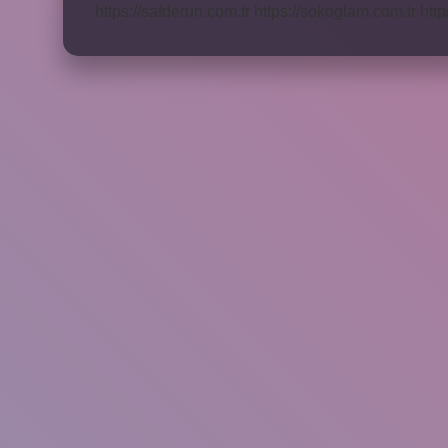
https://safderun.com.tr
https://sokoglam.com.tr
http