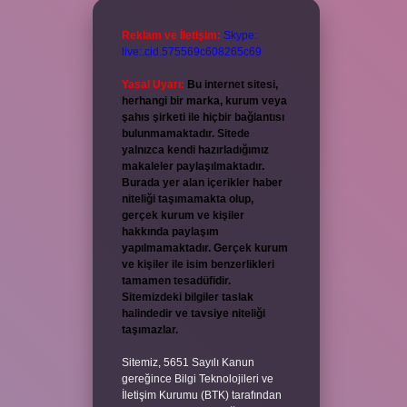
Reklam ve İletişim:
Skype:
live:.cid.575569c608265c69
Yasal Uyarı:
Bu internet sitesi,
herhangi bir marka, kurum veya
şahıs şirketi ile hiçbir bağlantısı
bulunmamaktadır. Sitede
yalnızca kendi hazırladığımız
makaleler paylaşılmaktadır.
Burada yer alan içerikler haber
niteliği taşımamakta olup,
gerçek kurum ve kişiler
hakkında paylaşım
yapılmamaktadır. Gerçek kurum
ve kişiler ile isim benzerlikleri
tamamen tesadüfidir.
Sitemizdeki bilgiler taslak
halindedir ve tavsiye niteliği
taşımazlar.
Sitemiz, 5651 Sayılı Kanun
gereğince Bilgi Teknolojileri ve
İletişim Kurumu (BTK) tarafından