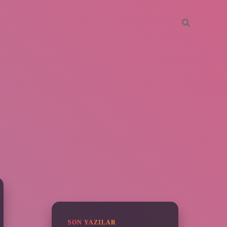
SIDEBAR
vdcasino giriş
SON YAZILAR