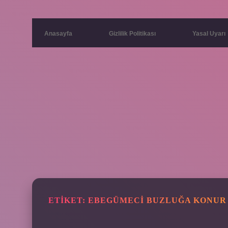
Anasayfa
Gizlilik Politikası
Yasal Uyarı
ETIKET:
EBEGÜMECI BUZLUĞA KONUR