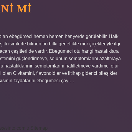
NI MI
i olan ebegümeci hemen hemen her yerde görülebilir. Halk
li isimlerle bilinen bu bitki genellikle mor çiçekleriyle ilgi
açan çeşitleri de vardır. Ebegümeci otu hangi hastalıklara
 sistemini güçlendirmeye, solunum semptomlarını azaltmaya
u hastalıklarının semptomlarını hafifletmeye yardımcı olur.
 olan C vitamini, flavonoidler ve iltihap giderici bileşikler
kisinin faydalarını ebegümeci çayı…
s://sinto.com.tr
Sitemap