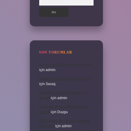
SON YORUMLAR
Kumun Ve Zuhûr Teorisi Kime Ait
için
admin
Kumun Ve Zuhûr Teorisi Kime Ait
için
Savaş
Ana Fikir Ve Ana Düşünce Aynı
Şey Mi
için
admin
Ana Fikir Ve Ana Düşünce Aynı
Şey Mi
için
Duygu
1513 Tarihli Ilk Dünya Haritasını
Kim Çizdi
için
admin