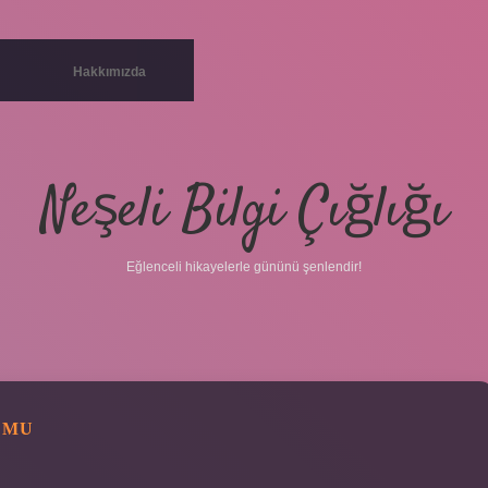
Hakkımızda
Neşeli Bilgi Çığlığı
Eğlenceli hikayelerle gününü şenlendir!
 MU