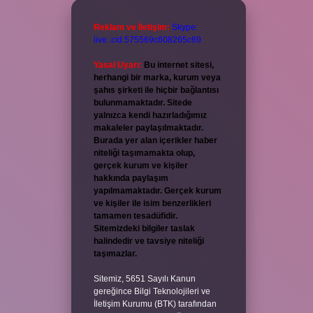
Reklam ve İletişim:
Skype:
live:.cid.575569c608265c69
Yasal Uyarı:
Bu internet sitesi,
herhangi bir marka, kurum veya
şahıs şirketi ile hiçbir bağlantısı
bulunmamaktadır. Sitede
yalnızca kendi hazırladığımız
makaleler paylaşılmaktadır.
Burada yer alan içerikler haber
niteliği taşımamakta olup,
gerçek kurum ve kişiler
hakkında paylaşım
yapılmamaktadır. Gerçek kurum
ve kişiler ile isim benzerlikleri
tamamen tesadüfidir.
Sitemizdeki bilgiler taslak
halindedir ve tavsiye niteliği
taşımazlar.
Sitemiz, 5651 Sayılı Kanun
gereğince Bilgi Teknolojileri ve
İletişim Kurumu (BTK) tarafından