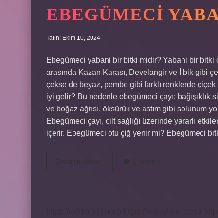
EBEGÜMECI YABA
Tarih: Ekim 10, 2024
Ebegümeci yabani bir bitki midir? Yabani bir bitk
arasında Kazan Karası, Develangir ve İlbik gibi çeşit
çekse de beyaz, pembe gibi farklı renklerde çiçek 
iyi gelir? Bu nedenle ebegümeci çayı; bağışıklık
ve boğaz ağrısı, öksürük ve astım gibi solunum yol
Ebegümeci çayı, cilt sağlığı üzerinde yararlı etkileri
içerir. Ebegümeci otu çiğ yenir mi? Ebegümeci bit
Ebegümeci
Devamını okuyun
6 Yorum
Yabani
Mi
https://safderun.com.tr
https://sokoglam.com.tr
http