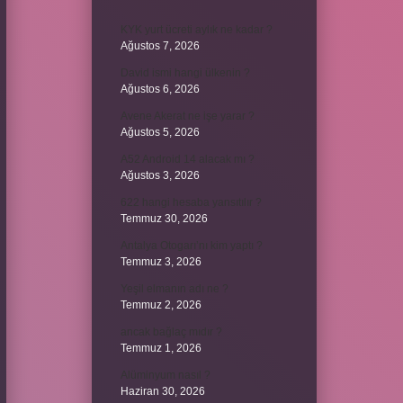
KYK yurt ücreti aylık ne kadar ?
Ağustos 7, 2026
David ismi hangi ülkenin ?
Ağustos 6, 2026
Avene Akerat ne işe yarar ?
Ağustos 5, 2026
A52 Android 14 alacak mı ?
Ağustos 3, 2026
622 hangi hesaba yansıtılır ?
Temmuz 30, 2026
Antalya Otogarı’nı kim yaptı ?
Temmuz 3, 2026
Yeşil elmanın adı ne ?
Temmuz 2, 2026
ancak bağlaç mıdır ?
Temmuz 1, 2026
Alüminyum nasıl ?
Haziran 30, 2026