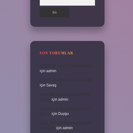
SON YORUMLAR
Kumun Ve Zuhûr Teorisi Kime Ait
için
admin
Kumun Ve Zuhûr Teorisi Kime Ait
için
Savaş
Ana Fikir Ve Ana Düşünce Aynı
Şey Mi
için
admin
Ana Fikir Ve Ana Düşünce Aynı
Şey Mi
için
Duygu
1513 Tarihli Ilk Dünya Haritasını
Kim Çizdi
için
admin