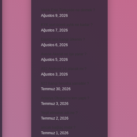
Varlık Eski Türkçede ne demek ?
Ağustos 9, 2026
KYK yurt ücreti aylık ne kadar ?
Ağustos 7, 2026
David ismi hangi ülkenin ?
Ağustos 6, 2026
Avene Akerat ne işe yarar ?
Ağustos 5, 2026
A52 Android 14 alacak mı ?
Ağustos 3, 2026
622 hangi hesaba yansıtılır ?
Temmuz 30, 2026
Antalya Otogarı’nı kim yaptı ?
Temmuz 3, 2026
Yeşil elmanın adı ne ?
Temmuz 2, 2026
ancak bağlaç mıdır ?
Temmuz 1, 2026