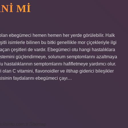
NI MI
i olan ebegümeci hemen hemen her yerde görülebilir. Halk
li isimlerle bilinen bu bitki genellikle mor çiçekleriyle ilgi
açan çeşitleri de vardır. Ebegümeci otu hangi hastalıklara
 sistemini güçlendirmeye, solunum semptomlarını azaltmaya
u hastalıklarının semptomlarını hafifletmeye yardımcı olur.
 olan C vitamini, flavonoidler ve iltihap giderici bileşikler
kisinin faydalarını ebegümeci çayı…
s://sinto.com.tr
Sitemap