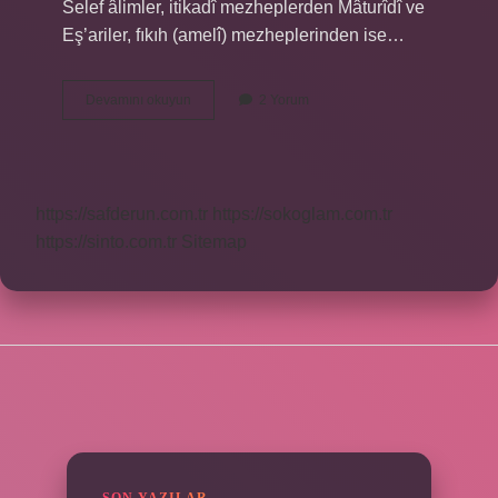
Selef âlimler, itikadî mezheplerden Mâturîdî ve
Eş’ariler, fıkıh (amelî) mezheplerinden ise…
Ehl-
Devamını okuyun
2 Yorum
I
Sünnet
Hocaları
Kimlerdir
https://safderun.com.tr
https://sokoglam.com.tr
https://sinto.com.tr
Sitemap
SIDEBAR