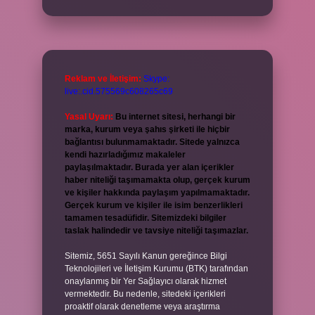
Reklam ve İletişim:
Skype:
live:.cid.575569c608265c69
Yasal Uyarı:
Bu internet sitesi, herhangi bir
marka, kurum veya şahıs şirketi ile hiçbir
bağlantısı bulunmamaktadır. Sitede yalnızca
kendi hazırladığımız makaleler
paylaşılmaktadır. Burada yer alan içerikler
haber niteliği taşımamakta olup, gerçek kurum
ve kişiler hakkında paylaşım yapılmamaktadır.
Gerçek kurum ve kişiler ile isim benzerlikleri
tamamen tesadüfidir. Sitemizdeki bilgiler
taslak halindedir ve tavsiye niteliği taşımazlar.
Sitemiz, 5651 Sayılı Kanun gereğince Bilgi
Teknolojileri ve İletişim Kurumu (BTK) tarafından
onaylanmış bir Yer Sağlayıcı olarak hizmet
vermektedir. Bu nedenle, sitedeki içerikleri
proaktif olarak denetleme veya araştırma