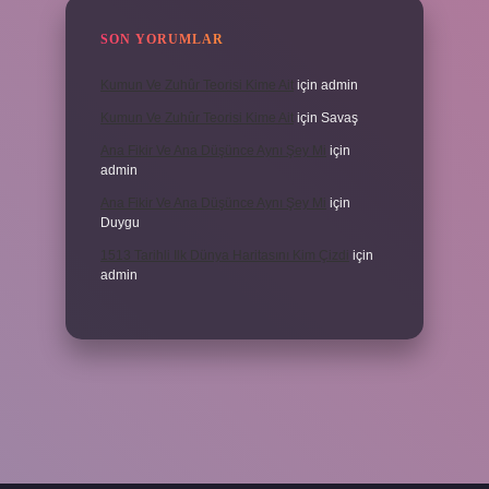
SON YORUMLAR
Kumun Ve Zuhûr Teorisi Kime Ait
için
admin
Kumun Ve Zuhûr Teorisi Kime Ait
için
Savaş
Ana Fikir Ve Ana Düşünce Aynı Şey Mi
için
admin
Ana Fikir Ve Ana Düşünce Aynı Şey Mi
için
Duygu
1513 Tarihli Ilk Dünya Haritasını Kim Çizdi
için
admin