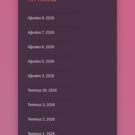
SON YAZILAR
Varlık Eski Türkçede ne demek ?
Ağustos 9, 2026
KYK yurt ücreti aylık ne kadar ?
Ağustos 7, 2026
David ismi hangi ülkenin ?
Ağustos 6, 2026
Avene Akerat ne işe yarar ?
Ağustos 5, 2026
A52 Android 14 alacak mı ?
Ağustos 3, 2026
622 hangi hesaba yansıtılır ?
Temmuz 30, 2026
Antalya Otogarı’nı kim yaptı ?
Temmuz 3, 2026
Yeşil elmanın adı ne ?
Temmuz 2, 2026
ancak bağlaç mıdır ?
Temmuz 1, 2026