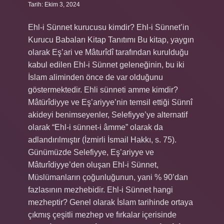
Tarih: Ekim 3, 2024
Ehl-i Sünnet kurucusu kimdir? Ehl-i Sünnet’in
Kurucu Babaları Kitap Tanıtımı Bu kitap, yaygın
olarak Eş’ari ve Mâturîdî tarafından kurulduğu
kabul edilen Ehl-i Sünnet geleneğinin, bu iki
İslam aliminden önce de var olduğunu
göstermektedir. Ehli sünneti amme kimdir?
Mâtürîdiyye ve Eş’ariyye’nin temsil ettiği Sünnî
akideyi benimseyenler, Selefiyye’ye alternatif
olarak “Ehl-i sünnet-i ​​​​​​âmme” olarak da
adlandırılmıştır (İzmirli İsmail Hakkı, s. 75).
Günümüzde Selefiyye, Eş’ariyye ve
Mâturîdiyye’den oluşan Ehl-i Sünnet,
Müslümanların çoğunluğunun, yani % 90’dan
fazlasının mezhebidir. Ehl-i Sünnet hangi
mezheptir? Genel olarak İslam tarihinde ortaya
çıkmış çeşitli mezhep ve fırkalar içerisinde