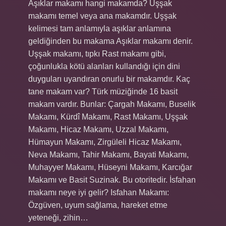
Aşıklar makamı hangi makamda? Uşşak
makamı temel veya ana makamdır. Uşşak
kelimesi tam anlamıyla aşıklar anlamına
geldiğinden bu makama Aşıklar makamı denir.
Uşşak makamı, tıpkı Rast makamı gibi,
çoğunlukla kötü alanları kullandığı için dini
duyguları uyandıran onurlu bir makamdır. Kaç
tane makam var? Türk müziğinde 16 basit
makam vardır. Bunlar: Çargah Makamı, Buselik
Makamı, Kürdî Makamı, Rast Makamı, Uşşak
Makamı, Hicaz Makamı, Uzzal Makamı,
Hümayun Makamı, Zirgüleli Hicaz Makamı,
Neva Makamı, Tahir Makamı, Bayati Makamı,
Muhayyer Makamı, Hüseyni Makamı, Karcığar
Makamı ve Basit Suzinak. Bu otoritedir. İsfahan
makamı neye iyi gelir? Isfahan Makamı:
Özgüven, uyum sağlama, hareket etme
yeteneği, zihin…