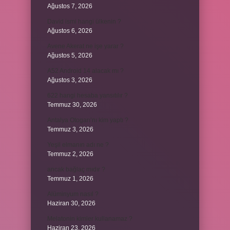
Ağustos 7, 2026
David ismi hangi ülkenin ?
Ağustos 6, 2026
Avene Akerat ne işe yarar ?
Ağustos 5, 2026
A52 Android 14 alacak mı ?
Ağustos 3, 2026
622 hangi hesaba yansıtılır ?
Temmuz 30, 2026
Antalya Otogarı’nı kim yaptı ?
Temmuz 3, 2026
Yeşil elmanın adı ne ?
Temmuz 2, 2026
ancak bağlaç mıdır ?
Temmuz 1, 2026
Alüminyum nasıl ?
Haziran 30, 2026
Melatonin kimler kullanamaz ?
Haziran 23, 2026