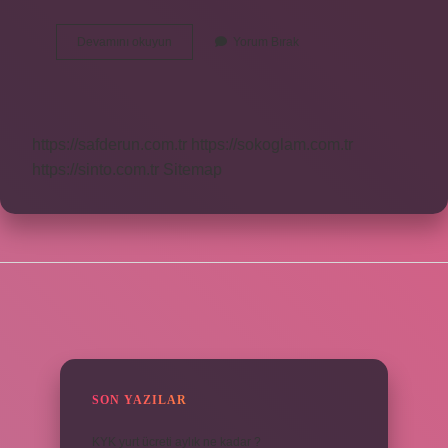
Aşıklar
Devamını okuyun
Yorum Bırak
Makamı
Ne
Demek
https://safderun.com.tr
https://sokoglam.com.tr
https://sinto.com.tr
Sitemap
SIDEBAR
SON YAZILAR
KYK yurt ücreti aylık ne kadar ?