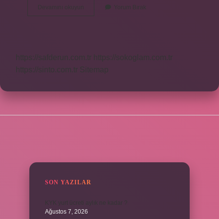
En
Devamını okuyun
Yorum Bırak
Genç
Formula
1
Pilotu
Kaç
https://safderun.com.tr
https://sokoglam.com.tr
Yaşında
https://sinto.com.tr
Sitemap
SIDEBAR
SON YAZILAR
KYK yurt ücreti aylık ne kadar ?
Ağustos 7, 2026