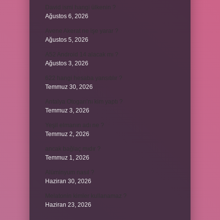
David ismi hangi ülkenin ?
Ağustos 6, 2026
Avene Akerat ne işe yarar ?
Ağustos 5, 2026
A52 Android 14 alacak mı ?
Ağustos 3, 2026
622 hangi hesaba yansıtılır ?
Temmuz 30, 2026
Antalya Otogarı’nı kim yaptı ?
Temmuz 3, 2026
Yeşil elmanın adı ne ?
Temmuz 2, 2026
ancak bağlaç mıdır ?
Temmuz 1, 2026
Alüminyum nasıl ?
Haziran 30, 2026
Melatonin kimler kullanamaz ?
Haziran 23, 2026