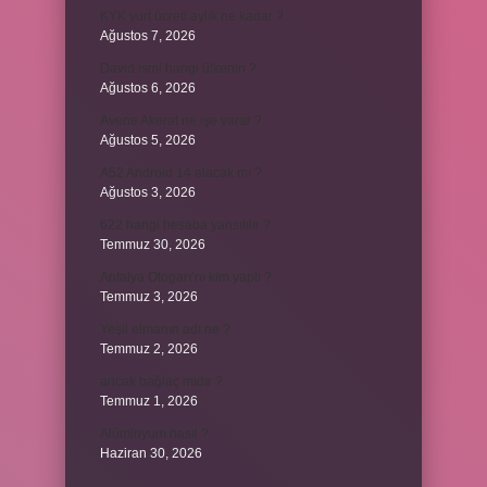
KYK yurt ücreti aylık ne kadar ?
Ağustos 7, 2026
David ismi hangi ülkenin ?
Ağustos 6, 2026
Avene Akerat ne işe yarar ?
Ağustos 5, 2026
A52 Android 14 alacak mı ?
Ağustos 3, 2026
622 hangi hesaba yansıtılır ?
Temmuz 30, 2026
Antalya Otogarı’nı kim yaptı ?
Temmuz 3, 2026
Yeşil elmanın adı ne ?
Temmuz 2, 2026
ancak bağlaç mıdır ?
Temmuz 1, 2026
Alüminyum nasıl ?
Haziran 30, 2026