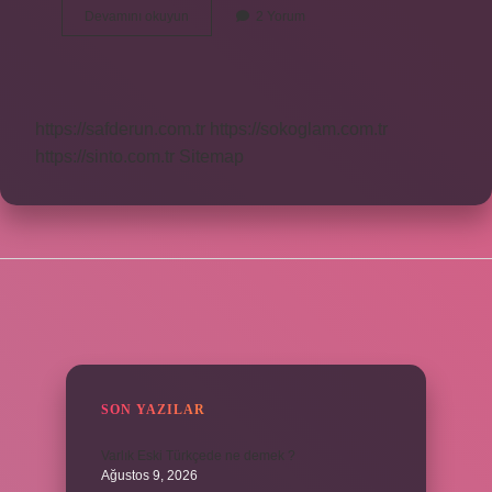
İNgilizce
Devamını okuyun
2 Yorum
Öğrenmek
Için
Hangi
Ülke
https://safderun.com.tr
https://sokoglam.com.tr
https://sinto.com.tr
Sitemap
SIDEBAR
SON YAZILAR
Varlık Eski Türkçede ne demek ?
Ağustos 9, 2026