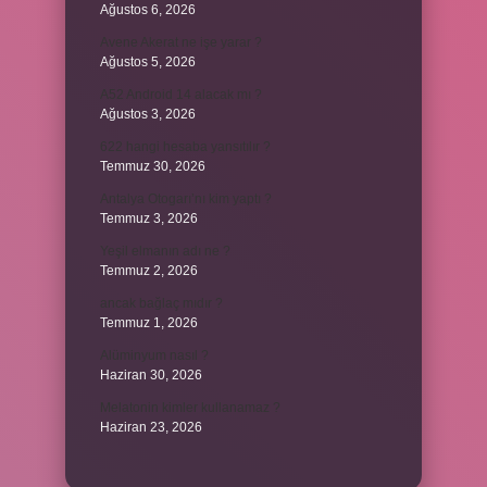
Ağustos 6, 2026
Avene Akerat ne işe yarar ?
Ağustos 5, 2026
A52 Android 14 alacak mı ?
Ağustos 3, 2026
622 hangi hesaba yansıtılır ?
Temmuz 30, 2026
Antalya Otogarı’nı kim yaptı ?
Temmuz 3, 2026
Yeşil elmanın adı ne ?
Temmuz 2, 2026
ancak bağlaç mıdır ?
Temmuz 1, 2026
Alüminyum nasıl ?
Haziran 30, 2026
Melatonin kimler kullanamaz ?
Haziran 23, 2026