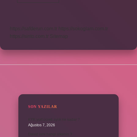
Molar
Diş
Hangisi
https://safderun.com.tr
https://sokoglam.com.tr
https://sinto.com.tr
Sitemap
SIDEBAR
SON YAZILAR
KYK yurt ücreti aylık ne kadar ?
Ağustos 7, 2026
David ismi hangi ülkenin ?