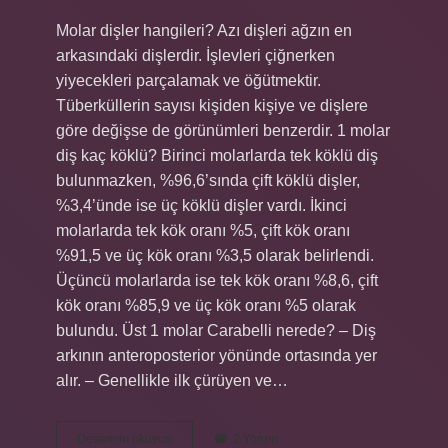
Molar dişler hangileri? Azı dişleri ağzın en
arkasındaki dişlerdir. İşlevleri çiğnerken
yiyecekleri parçalamak ve öğütmektir.
Tüberküllerin sayısı kişiden kişiye ve dişlere
göre değişse de görünümleri benzerdir. 1 molar
diş kaç köklü? Birinci molarlarda tek köklü diş
bulunmazken, %96,6’sında çift köklü dişler,
%3,4’ünde ise üç köklü dişler vardı. İkinci
molarlarda tek kök oranı %5, çift kök oranı
%91,5 ve üç kök oranı %3,5 olarak belirlendi.
Üçüncü molarlarda ise tek kök oranı %8,6, çift
kök oranı %85,9 ve üç kök oranı %5 olarak
bulundu. Üst 1 molar Carabelli nerede? – Diş
arkının anteroposterior yönünde ortasında yer
alır. – Genellikle ilk çürüyen ve…
1
Devamını okuyun
2 Yorum