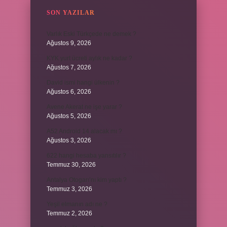
SON YAZILAR
Varlık Eski Türkçede ne demek ?
Ağustos 9, 2026
KYK yurt ücreti aylık ne kadar ?
Ağustos 7, 2026
David ismi hangi ülkenin ?
Ağustos 6, 2026
Avene Akerat ne işe yarar ?
Ağustos 5, 2026
A52 Android 14 alacak mı ?
Ağustos 3, 2026
622 hangi hesaba yansıtılır ?
Temmuz 30, 2026
Antalya Otogarı’nı kim yaptı ?
Temmuz 3, 2026
Yeşil elmanın adı ne ?
Temmuz 2, 2026