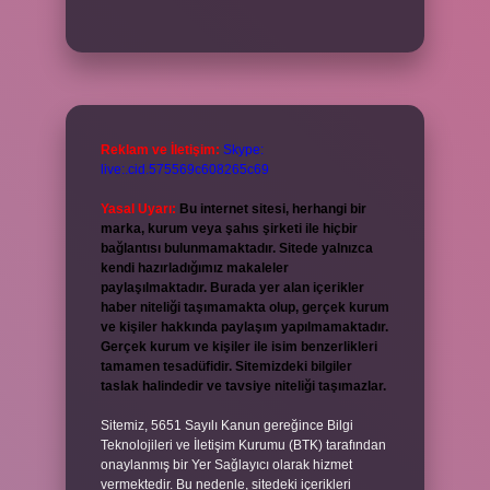
Reklam ve İletişim:
Skype:
live:.cid.575569c608265c69
Yasal Uyarı:
Bu internet sitesi, herhangi bir
marka, kurum veya şahıs şirketi ile hiçbir
bağlantısı bulunmamaktadır. Sitede yalnızca
kendi hazırladığımız makaleler
paylaşılmaktadır. Burada yer alan içerikler
haber niteliği taşımamakta olup, gerçek kurum
ve kişiler hakkında paylaşım yapılmamaktadır.
Gerçek kurum ve kişiler ile isim benzerlikleri
tamamen tesadüfidir. Sitemizdeki bilgiler
taslak halindedir ve tavsiye niteliği taşımazlar.
Sitemiz, 5651 Sayılı Kanun gereğince Bilgi
Teknolojileri ve İletişim Kurumu (BTK) tarafından
onaylanmış bir Yer Sağlayıcı olarak hizmet
vermektedir. Bu nedenle, sitedeki içerikleri