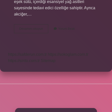
eşek sütü, içerdiği esansiyel yağ asitleri
sayesinde tedavi edici özelliğe sahiptir. Ayrıca
akciğer,…
Eşek
Devamını okuyun
Yorum Bırak
Sütünün
Yan
Etkileri
Nelerdir
https://safderun.com.tr
https://sokoglam.com.tr
https://sinto.com.tr
Sitemap
SIDEBAR