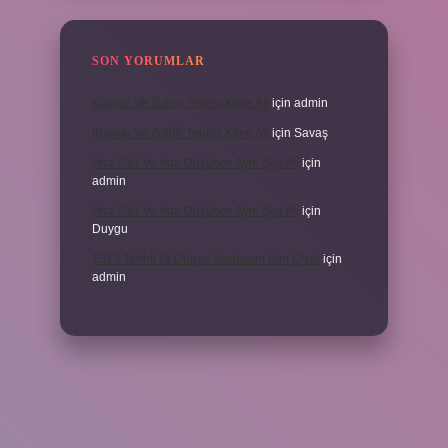
SON YORUMLAR
Kumun Ve Zuhûr Teorisi Kime Ait
için
admin
Kumun Ve Zuhûr Teorisi Kime Ait
için
Savaş
Ana Fikir Ve Ana Düşünce Aynı Şey Mi
için
admin
Ana Fikir Ve Ana Düşünce Aynı Şey Mi
için
Duygu
1513 Tarihli Ilk Dünya Haritasını Kim Çizdi
için
admin