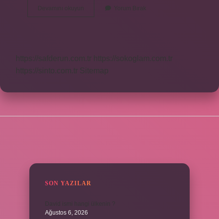
Teressül
Devamını okuyun
Yorum Bırak
Ne
Demek
https://safderun.com.tr
https://sokoglam.com.tr
https://sinto.com.tr
Sitemap
SIDEBAR
SON YAZILAR
David ismi hangi ülkenin ?
Ağustos 6, 2026