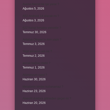
Avene Akerat ne işe yarar ?
Ağustos 5, 2026
A52 Android 14 alacak mı ?
Ağustos 3, 2026
622 hangi hesaba yansıtılır ?
Temmuz 30, 2026
Antalya Otogarı’nı kim yaptı ?
Temmuz 3, 2026
Yeşil elmanın adı ne ?
Temmuz 2, 2026
ancak bağlaç mıdır ?
Temmuz 1, 2026
Alüminyum nasıl ?
Haziran 30, 2026
Melatonin kimler kullanamaz ?
Haziran 23, 2026
Alveolit doktora gitmeden geçer mi ?
Haziran 20, 2026