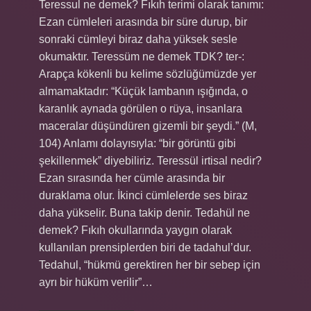
Teressul ne demek? Fıkıh terimi olarak tanımı:
Ezan cümleleri arasında bir süre durup, bir
sonraki cümleyi biraz daha yüksek sesle
okumaktır. Teressüm ne demek TDK? ter-:
Arapça kökenli bu kelime sözlüğümüzde yer
almamaktadır: “Küçük lambanın ışığında, o
karanlık aynada görülen o rüya, insanlara
maceralar düşündüren gizemli bir şeydi.” (M,
104) Anlamı dolayısıyla: “bir görüntü gibi
şekillenmek” diyebiliriz. Teressül irtisal nedir?
Ezan sırasında her cümle arasında bir
duraklama olur. İkinci cümlelerde ses biraz
daha yükselir. Buna takip denir. Tedahül ne
demek? Fıkıh okullarında yaygın olarak
kullanılan prensiplerden biri de tadahul’dur.
Tedahul, “hükmü gerektiren her bir sebep için
ayrı bir hüküm verilir”…