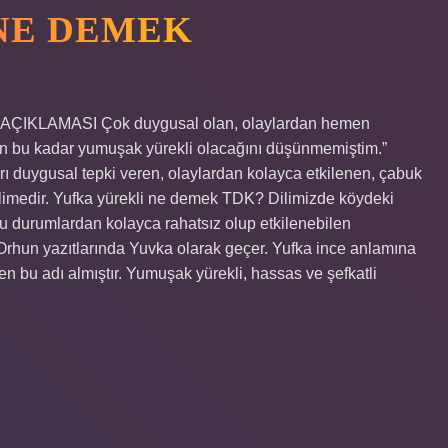
NE DEMEK
N AÇIKLAMASI Çok duygusal olan, olaylardan hemen
nin bu kadar yumuşak yürekli olacağını düşünmemiştim.”
ı duygusal tepki veren, olaylardan kolayca etkilenen, çabuk
 kelimedir. Yufka yürekli ne demek TDK? Dilimizde köydeki
u durumlardan kolayca rahatsız olup etkilenebilen
 Orhun yazıtlarında Yuvka olarak geçer. Yufka ince anlamına
den bu adı almıştır. Yumuşak yürekli, hassas ve şefkatli