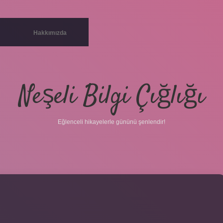
Hakkımızda
Neşeli Bilgi Çığlığı
Eğlenceli hikayelerle gününü şenlendir!