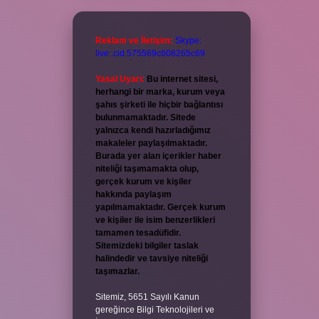
Reklam ve İletişim:
Skype:
live:.cid.575569c608265c69
Yasal Uyarı:
Bu internet sitesi,
herhangi bir marka, kurum veya
şahıs şirketi ile hiçbir bağlantısı
bulunmamaktadır. Sitede
yalnızca kendi hazırladığımız
makaleler paylaşılmaktadır.
Burada yer alan içerikler haber
niteliği taşımamakta olup,
gerçek kurum ve kişiler
hakkında paylaşım
yapılmamaktadır. Gerçek kurum
ve kişiler ile isim benzerlikleri
tamamen tesadüfidir.
Sitemizdeki bilgiler taslak
halindedir ve tavsiye niteliği
taşımazlar.
Sitemiz, 5651 Sayılı Kanun
gereğince Bilgi Teknolojileri ve