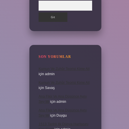
Arama
SON YORUMLAR
Kumun Ve Zuhûr Teorisi Kime Ait
için
admin
Kumun Ve Zuhûr Teorisi Kime Ait
için
Savaş
Ana Fikir Ve Ana Düşünce Aynı
Şey Mi
için
admin
Ana Fikir Ve Ana Düşünce Aynı
Şey Mi
için
Duygu
1513 Tarihli Ilk Dünya Haritasını