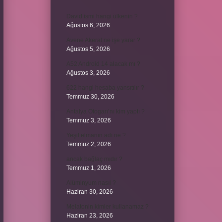
David ismi hangi ülkenin ?
Ağustos 6, 2026
Avene Akerat ne işe yarar ?
Ağustos 5, 2026
A52 Android 14 alacak mı ?
Ağustos 3, 2026
622 hangi hesaba yansıtılır ?
Temmuz 30, 2026
Antalya Otogarı’nı kim yaptı ?
Temmuz 3, 2026
Yeşil elmanın adı ne ?
Temmuz 2, 2026
ancak bağlaç mıdır ?
Temmuz 1, 2026
Alüminyum nasıl ?
Haziran 30, 2026
Melatonin kimler kullanamaz ?
Haziran 23, 2026