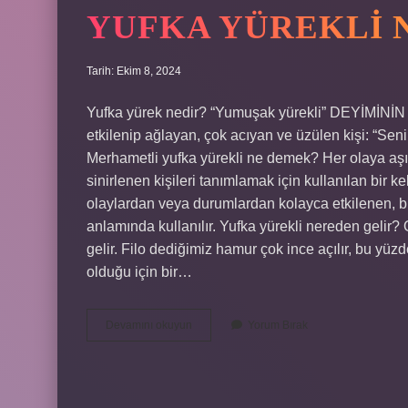
YUFKA YÜREKLI 
Tarih: Ekim 8, 2024
Yufka yürek nedir? “Yumuşak yürekli” DEYİMİNİ
etkilenip ağlayan, çok acıyan ve üzülen kişi: “Se
Merhametli yufka yürekli ne demek? Her olaya aşır
sinirlenen kişileri tanımlamak için kullanılan bir
olaylardan veya durumlardan kolayca etkilenen, b
anlamında kullanılır. Yufka yürekli nereden gelir?
gelir. Filo dediğimiz hamur çok ince açılır, bu yüz
olduğu için bir…
Yufka
Devamını okuyun
Yorum Bırak
Yürekli
Ne
Demek