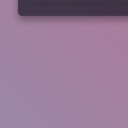
https://safderun.com.tr
https://sokoglam.com.tr
http