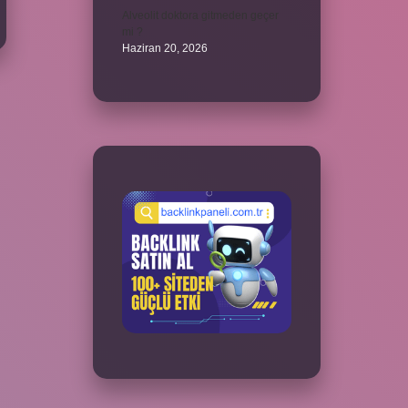
Alveolit doktora gitmeden geçer
mi ?
Haziran 20, 2026