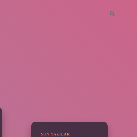
SIDEBAR
vdcasino giriş
SON YAZILAR