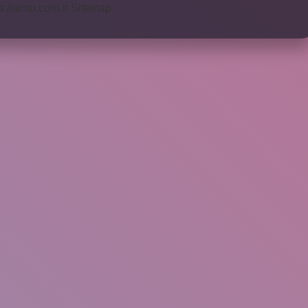
s://sinto.com.tr
Sitemap