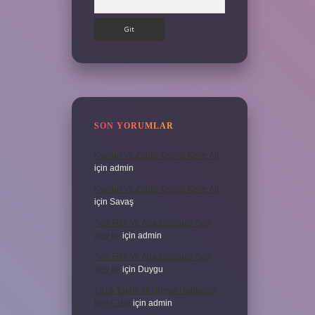
SON YORUMLAR
Kumun Ve Zuhûr Teorisi Kime Ait
için
admin
Kumun Ve Zuhûr Teorisi Kime Ait
için
Savaş
Ana Fikir Ve Ana Düşünce Aynı
Şey Mi
için
admin
Ana Fikir Ve Ana Düşünce Aynı
Şey Mi
için
Duygu
1513 Tarihli Ilk Dünya Haritasını
Kim Çizdi
için
admin