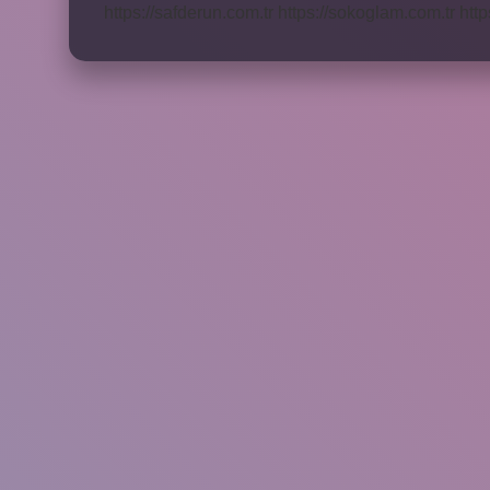
https://safderun.com.tr
https://sokoglam.com.tr
http