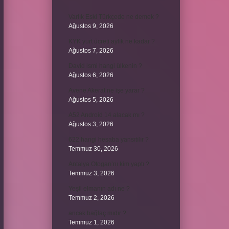
Varlık Eski Türkçede ne demek ?
Ağustos 9, 2026
KYK yurt ücreti aylık ne kadar ?
Ağustos 7, 2026
David ismi hangi ülkenin ?
Ağustos 6, 2026
Avene Akerat ne işe yarar ?
Ağustos 5, 2026
A52 Android 14 alacak mı ?
Ağustos 3, 2026
622 hangi hesaba yansıtılır ?
Temmuz 30, 2026
Antalya Otogarı’nı kim yaptı ?
Temmuz 3, 2026
Yeşil elmanın adı ne ?
Temmuz 2, 2026
ancak bağlaç mıdır ?
Temmuz 1, 2026