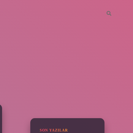
SIDEBAR
vdcasino giriş
SON YAZILAR