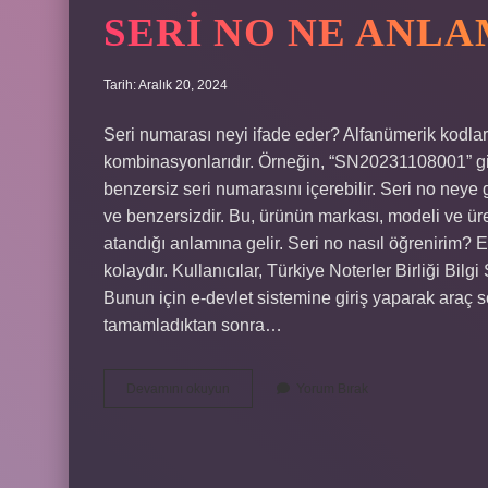
SERI NO NE ANLA
Tarih: Aralık 20, 2024
Seri numarası neyi ifade eder? Alfanümerik kodlar:
kombinasyonlarıdır. Örneğin, “SN20231108001” gibi b
benzersiz seri numarasını içerebilir. Seri no neye g
ve benzersizdir. Bu, ürünün markası, modeli ve üre
atandığı anlamına gelir. Seri no nasıl öğrenirim?
kolaydır. Kullanıcılar, Türkiye Noterler Birliği Bilgi
Bunun için e-devlet sistemine giriş yaparak araç
tamamladıktan sonra…
Seri
Devamını okuyun
Yorum Bırak
No
Ne
Anlama
Gelir