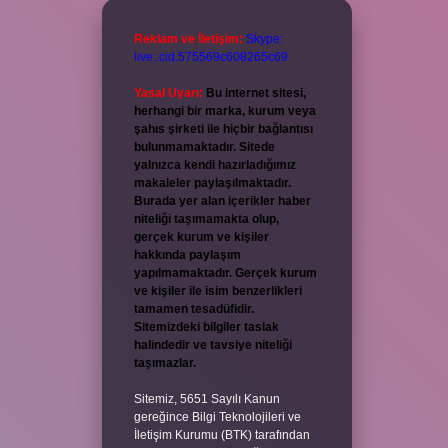
Reklam ve İletişim:
Skype:
live:.cid.575569c608265c69
Yasal Uyarı:
Bu internet sitesi,
herhangi bir marka, kurum veya
şahıs şirketi ile hiçbir bağlantısı
bulunmamaktadır. Sitede
yalnızca kendi hazırladığımız
makaleler paylaşılmaktadır.
Burada yer alan içerikler haber
niteliği taşımamakta olup,
gerçek kurum ve kişiler
hakkında paylaşım
yapılmamaktadır. Gerçek kurum
ve kişiler ile isim benzerlikleri
tamamen tesadüfidir.
Sitemizdeki bilgiler taslak
halindedir ve tavsiye niteliği
taşımazlar.
Sitemiz, 5651 Sayılı Kanun
gereğince Bilgi Teknolojileri ve
İletişim Kurumu (BTK) tarafından