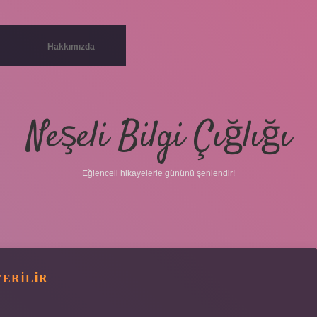
Hakkımızda
Neşeli Bilgi Çığlığı
Eğlenceli hikayelerle gününü şenlendir!
VERILIR