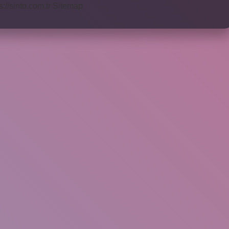
s://sinto.com.tr
Sitemap