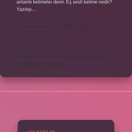
anlamlı kelimeler denir. Eş sesli kelime nedir?
Yazılışı…
Kompleksin
Devamını okuyun
Yorum Bırak
Eş
Anlamlısı
Nedir
https://safderun.com.tr
https://sokoglam.com.tr
https://sinto.com.tr
Sitemap
SIDEBAR