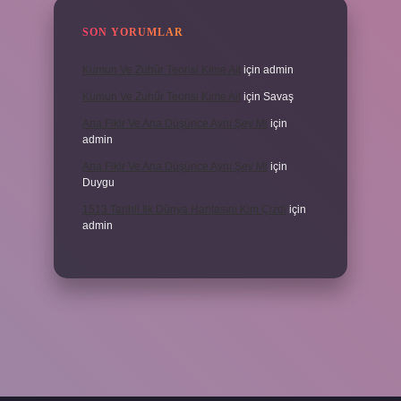
SON YORUMLAR
Kumun Ve Zuhûr Teorisi Kime Ait
için
admin
Kumun Ve Zuhûr Teorisi Kime Ait
için
Savaş
Ana Fikir Ve Ana Düşünce Aynı Şey Mi
için
admin
Ana Fikir Ve Ana Düşünce Aynı Şey Mi
için
Duygu
1513 Tarihli Ilk Dünya Haritasını Kim Çizdi
için
admin