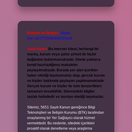
Reklam ve İletişim:
Skype:
live:.cid.575569c608265c69
Yasal Uyarı:
Bu internet sitesi, herhangi bir
marka, kurum veya şahıs şirketi ile hiçbir
bağlantısı bulunmamaktadır. Sitede yalnızca
kendi hazırladığımız makaleler
paylaşılmaktadır. Burada yer alan içerikler
haber niteliği taşımamakta olup, gerçek kurum
ve kişiler hakkında paylaşım yapılmamaktadır.
Gerçek kurum ve kişiler ile isim benzerlikleri
tamamen tesadüfidir. Sitemizdeki bilgiler
taslak halindedir ve tavsiye niteliği taşımazlar.
Sitemiz, 5651 Sayılı Kanun gereğince Bilgi
Teknolojileri ve İletişim Kurumu (BTK) tarafından
onaylanmış bir Yer Sağlayıcı olarak hizmet
vermektedir. Bu nedenle, sitedeki içerikleri
proaktif olarak denetleme veya araştırma