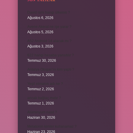
SON YAZILAR
David ismi hangi ülkenin ?
Ağustos 6, 2026
Avene Akerat ne işe yarar ?
Ağustos 5, 2026
A52 Android 14 alacak mı ?
Ağustos 3, 2026
622 hangi hesaba yansıtılır ?
Temmuz 30, 2026
Antalya Otogarı’nı kim yaptı ?
Temmuz 3, 2026
Yeşil elmanın adı ne ?
Temmuz 2, 2026
ancak bağlaç mıdır ?
Temmuz 1, 2026
Alüminyum nasıl ?
Haziran 30, 2026
Melatonin kimler kullanamaz ?
Haziran 23, 2026