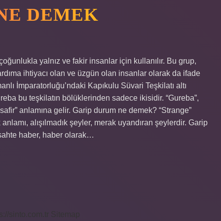
 NE DEMEK
unlukla yalnız ve fakir insanlar için kullanılır. Bu grup,
ardıma ihtiyacı olan ve üzgün olan insanlar olarak da ifade
anlı İmparatorluğu’ndaki Kapıkulu Süvari Teşkilatı altı
ba bu teşkilatın bölüklerinden sadece ikisidir. “Gureba”,
isafir” anlamına gelir. Garip durum ne demek? “Strange”
anlamı, alışılmadık şeyler, merak uyandıran şeylerdir. Garip
sahte haber, haber olarak…
s://sinto.com.tr
Sitemap