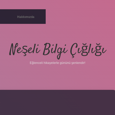
Hakkımızda
Neşeli Bilgi Çığlığı
Eğlenceli hikayelerle gününü şenlendir!
K