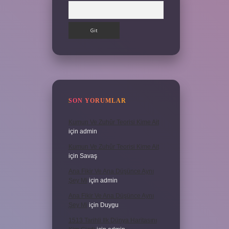
Arama
SON YORUMLAR
Kumun Ve Zuhûr Teorisi Kime Ait
için
admin
Kumun Ve Zuhûr Teorisi Kime Ait
için
Savaş
Ana Fikir Ve Ana Düşünce Aynı
Şey Mi
için
admin
Ana Fikir Ve Ana Düşünce Aynı
Şey Mi
için
Duygu
1513 Tarihli Ilk Dünya Haritasını