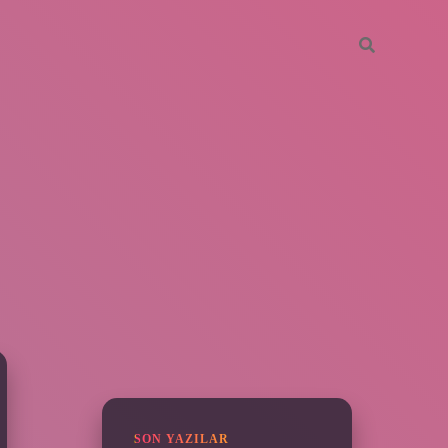
SIDEBAR
vdcasino giriş
SON YAZILAR