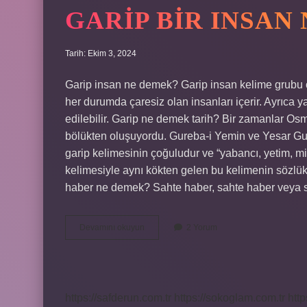
GARIP BIR INSAN
Tarih: Ekim 3, 2024
Garip insan ne demek? Garip insan kelime grubu çoğ
her durumda çaresiz olan insanları içerir. Ayrıca y
edilebilir. Garip ne demek tarih? Bir zamanlar Osm
bölükten oluşuyordu. Gureba-i Yemin ve Yesar Gure
garip kelimesinin çoğuludur ve “yabancı, yetim, m
kelimesiyle aynı kökten gelen bu kelimenin sözlük 
haber ne demek? Sahte haber, sahte haber veya 
Garip
Devamını okuyun
2 Yorum
Bir
Insan
Ne
Demek
https://safderun.com.tr
https://sokoglam.com.tr
http