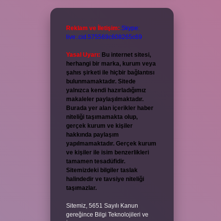
Reklam ve İletişim:
Skype:
live:.cid.575569c608265c69
Yasal Uyarı:
Bu internet sitesi,
herhangi bir marka, kurum veya
şahıs şirketi ile hiçbir bağlantısı
bulunmamaktadır. Sitede
yalnızca kendi hazırladığımız
makaleler paylaşılmaktadır.
Burada yer alan içerikler haber
niteliği taşımamakta olup,
gerçek kurum ve kişiler
hakkında paylaşım
yapılmamaktadır. Gerçek kurum
ve kişiler ile isim benzerlikleri
tamamen tesadüfidir.
Sitemizdeki bilgiler taslak
halindedir ve tavsiye niteliği
taşımazlar.
Sitemiz, 5651 Sayılı Kanun
gereğince Bilgi Teknolojileri ve