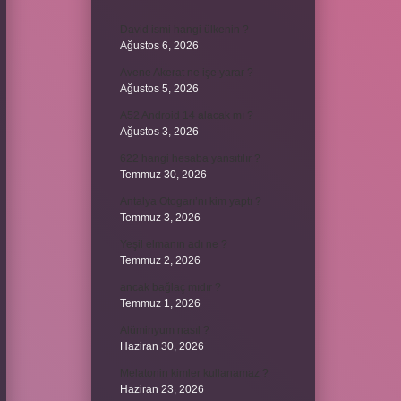
David ismi hangi ülkenin ?
Ağustos 6, 2026
Avene Akerat ne işe yarar ?
Ağustos 5, 2026
A52 Android 14 alacak mı ?
Ağustos 3, 2026
622 hangi hesaba yansıtılır ?
Temmuz 30, 2026
Antalya Otogarı’nı kim yaptı ?
Temmuz 3, 2026
Yeşil elmanın adı ne ?
Temmuz 2, 2026
ancak bağlaç mıdır ?
Temmuz 1, 2026
Alüminyum nasıl ?
Haziran 30, 2026
Melatonin kimler kullanamaz ?
Haziran 23, 2026