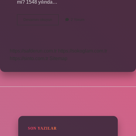
mi? 1548 yılında…
Çepniler
Devamını okuyun
2 Yorum
Karadenize
Nereden
Geldi
https://safderun.com.tr
https://sokoglam.com.tr
https://sinto.com.tr
Sitemap
SIDEBAR
SON YAZILAR