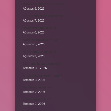
Varlık Eski Türkçede ne demek ?
Ağustos 9, 2026
KYK yurt ücreti aylık ne kadar ?
Ağustos 7, 2026
David ismi hangi ülkenin ?
Ağustos 6, 2026
Avene Akerat ne işe yarar ?
Ağustos 5, 2026
A52 Android 14 alacak mı ?
Ağustos 3, 2026
622 hangi hesaba yansıtılır ?
Temmuz 30, 2026
Antalya Otogarı’nı kim yaptı ?
Temmuz 3, 2026
Yeşil elmanın adı ne ?
Temmuz 2, 2026
ancak bağlaç mıdır ?
Temmuz 1, 2026