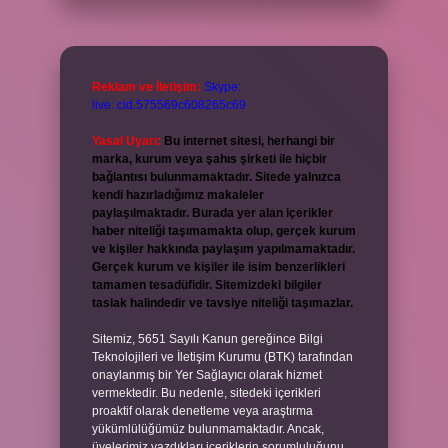
Reklam ve İletişim:
Skype:
live:.cid.575569c608265c69
Yasal Uyarı:
Bu internet sitesi, herhangi bir
marka, kurum veya şahıs şirketi ile hiçbir
bağlantısı bulunmamaktadır. Sitede yalnızca
kendi hazırladığımız makaleler
paylaşılmaktadır. Burada yer alan içerikler
haber niteliği taşımamakta olup, gerçek kurum
ve kişiler hakkında paylaşım yapılmamaktadır.
Gerçek kurum ve kişiler ile isim benzerlikleri
tamamen tesadüfidir. Sitemizdeki bilgiler
taslak halindedir ve tavsiye niteliği taşımazlar.
Sitemiz, 5651 Sayılı Kanun gereğince Bilgi
Teknolojileri ve İletişim Kurumu (BTK) tarafından
onaylanmış bir Yer Sağlayıcı olarak hizmet
vermektedir. Bu nedenle, sitedeki içerikleri
proaktif olarak denetleme veya araştırma
yükümlülüğümüz bulunmamaktadır. Ancak,
üyelerimiz yazdıkları içeriklerin sorumluluğunu