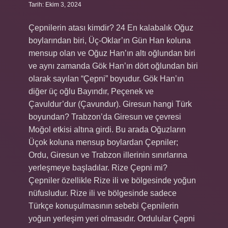
Tarih: Ekim 3, 2024
Çepnilerin atası kimdir? 24 En kalabalık Oğuz
boylarından biri, Üç-Oklar’ın Gün Han koluna
mensup olan ve Oğuz Han’ın altı oğlundan biri
ve aynı zamanda Gök Han’ın dört oğlundan biri
olarak sayılan “Çepni” boyudur. Gök Han’ın
diğer üç oğlu Bayındır, Peçenek ve
Çavuldur’dur (Çavundur). Giresun hangi Türk
boyundan? Trabzon’da Giresun ve çevresi
Moğol etkisi altına girdi. Bu arada Oğuzların
Üçok koluna mensup boylardan Çepniler;
Ordu, Giresun ve Trabzon illerinin sınırlarına
yerleşmeye başladılar. Rize Çepni mi?
Çepniler özellikle Rize ili ve bölgesinde yoğun
nüfusludur. Rize ili ve bölgesinde sadece
Türkçe konuşulmasının sebebi Çepnilerin
yoğun yerleşim yeri olmasıdır. Ordulular Çepni