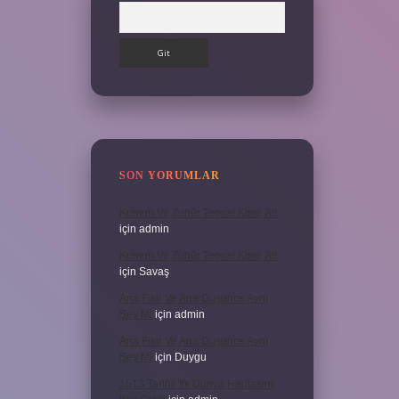
Arama
SON YORUMLAR
Kumun Ve Zuhûr Teorisi Kime Ait
için
admin
Kumun Ve Zuhûr Teorisi Kime Ait
için
Savaş
Ana Fikir Ve Ana Düşünce Aynı
Şey Mi
için
admin
Ana Fikir Ve Ana Düşünce Aynı
Şey Mi
için
Duygu
1513 Tarihli Ilk Dünya Haritasını