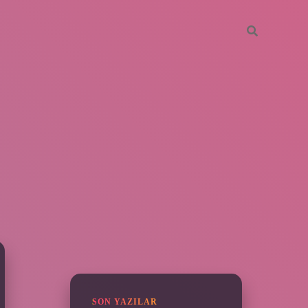
SIDEBAR
vdcasino giriş
SON YAZILAR