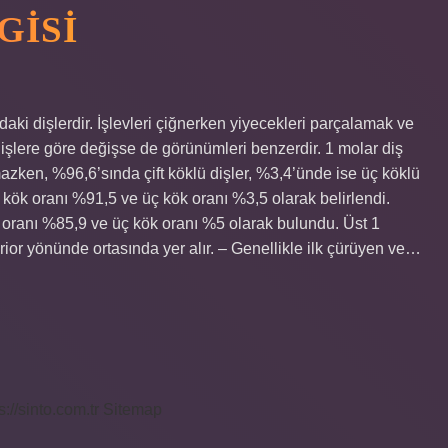
GISI
daki dişlerdir. İşlevleri çiğnerken yiyecekleri parçalamak ve
 dişlere göre değişse de görünümleri benzerdir. 1 molar diş
azken, %96,6’sında çift köklü dişler, %3,4’ünde ise üç köklü
ft kök oranı %91,5 ve üç kök oranı %3,5 olarak belirlendi.
k oranı %85,9 ve üç kök oranı %5 olarak bulundu. Üst 1
ior yönünde ortasında yer alır. – Genellikle ilk çürüyen ve…
s://sinto.com.tr
Sitemap