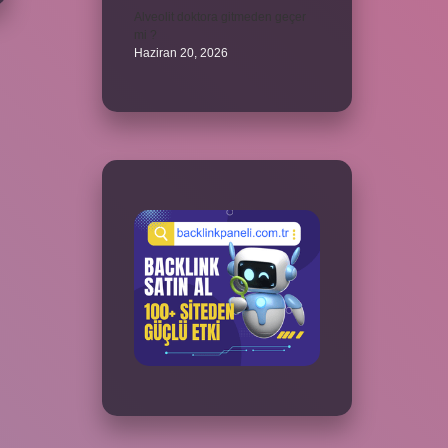
Alveolit doktora gitmeden geçer
mi ?
Haziran 20, 2026