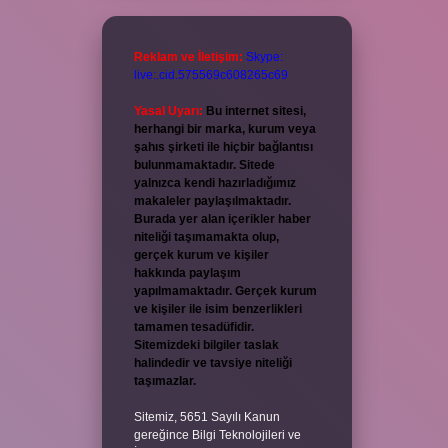
Reklam ve İletişim:
Skype:
live:.cid.575569c608265c69
Yasal Uyarı:
Bu internet sitesi,
herhangi bir marka, kurum veya
şahıs şirketi ile hiçbir bağlantısı
bulunmamaktadır. Sitede
yalnızca kendi hazırladığımız
makaleler paylaşılmaktadır.
Burada yer alan içerikler haber
niteliği taşımamakta olup,
gerçek kurum ve kişiler
hakkında paylaşım
yapılmamaktadır. Gerçek kurum
ve kişiler ile isim benzerlikleri
tamamen tesadüfidir.
Sitemizdeki bilgiler taslak
halindedir ve tavsiye niteliği
taşımazlar.
Sitemiz, 5651 Sayılı Kanun
gereğince Bilgi Teknolojileri ve