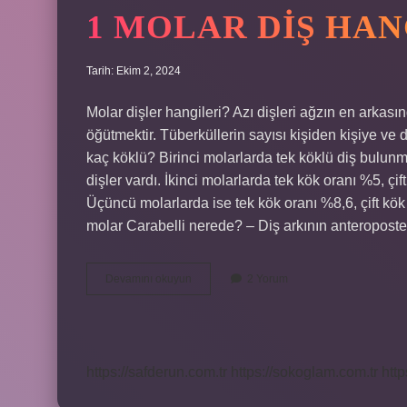
1 MOLAR DIŞ HAN
Tarih: Ekim 2, 2024
Molar dişler hangileri? Azı dişleri ağzın en arkasın
öğütmektir. Tüberküllerin sayısı kişiden kişiye ve
kaç köklü? Birinci molarlarda tek köklü diş bulunm
dişler vardı. İkinci molarlarda tek kök oranı %5, çi
Üçüncü molarlarda ise tek kök oranı %8,6, çift kö
molar Carabelli nerede? – Diş arkının anteroposter
1
Devamını okuyun
2 Yorum
Molar
Diş
Hangisi
https://safderun.com.tr
https://sokoglam.com.tr
http