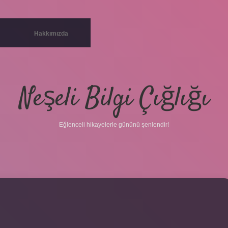
Hakkımızda
Neşeli Bilgi Çığlığı
Eğlenceli hikayelerle gününü şenlendir!