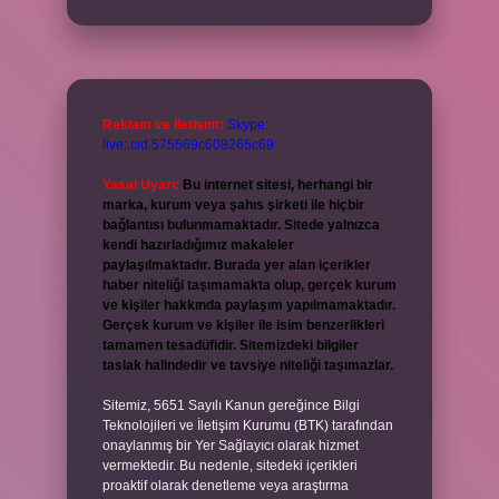
Reklam ve İletişim:
Skype:
live:.cid.575569c608265c69
Yasal Uyarı:
Bu internet sitesi, herhangi bir
marka, kurum veya şahıs şirketi ile hiçbir
bağlantısı bulunmamaktadır. Sitede yalnızca
kendi hazırladığımız makaleler
paylaşılmaktadır. Burada yer alan içerikler
haber niteliği taşımamakta olup, gerçek kurum
ve kişiler hakkında paylaşım yapılmamaktadır.
Gerçek kurum ve kişiler ile isim benzerlikleri
tamamen tesadüfidir. Sitemizdeki bilgiler
taslak halindedir ve tavsiye niteliği taşımazlar.
Sitemiz, 5651 Sayılı Kanun gereğince Bilgi
Teknolojileri ve İletişim Kurumu (BTK) tarafından
onaylanmış bir Yer Sağlayıcı olarak hizmet
vermektedir. Bu nedenle, sitedeki içerikleri
proaktif olarak denetleme veya araştırma