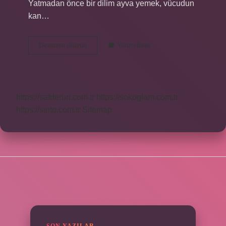
Yatmadan önce bir dilim ayva yemek, vücudun
kan…
Ayva
Devamını okuyun
Yorum Bırak
Metabolizmayı
Hızlandırır
Mı
https://safderun.com.tr
https://sokoglam.com.tr
https://sinto.com.tr
Sitemap
SIDEBAR