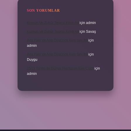
SON YORUMLAR
Kumun Ve Zuhûr Teorisi Kime Ait
için
admin
Kumun Ve Zuhûr Teorisi Kime Ait
için
Savaş
Ana Fikir Ve Ana Düşünce Aynı Şey Mi
için
admin
Ana Fikir Ve Ana Düşünce Aynı Şey Mi
için
Duygu
1513 Tarihli Ilk Dünya Haritasını Kim Çizdi
için
admin