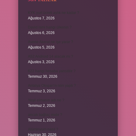
SON YAZILAR
KYK yurt ücreti aylık ne kadar ?
Ağustos 7, 2026
David ismi hangi ülkenin ?
Ağustos 6, 2026
Avene Akerat ne işe yarar ?
Ağustos 5, 2026
A52 Android 14 alacak mı ?
Ağustos 3, 2026
622 hangi hesaba yansıtılır ?
Temmuz 30, 2026
Antalya Otogarı’nı kim yaptı ?
Temmuz 3, 2026
Yeşil elmanın adı ne ?
Temmuz 2, 2026
ancak bağlaç mıdır ?
Temmuz 1, 2026
Alüminyum nasıl ?
Haziran 30, 2026