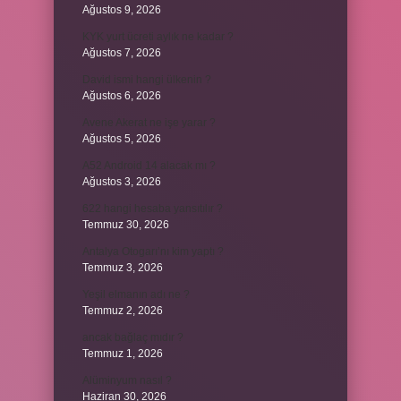
Ağustos 9, 2026
KYK yurt ücreti aylık ne kadar ?
Ağustos 7, 2026
David ismi hangi ülkenin ?
Ağustos 6, 2026
Avene Akerat ne işe yarar ?
Ağustos 5, 2026
A52 Android 14 alacak mı ?
Ağustos 3, 2026
622 hangi hesaba yansıtılır ?
Temmuz 30, 2026
Antalya Otogarı’nı kim yaptı ?
Temmuz 3, 2026
Yeşil elmanın adı ne ?
Temmuz 2, 2026
ancak bağlaç mıdır ?
Temmuz 1, 2026
Alüminyum nasıl ?
Haziran 30, 2026