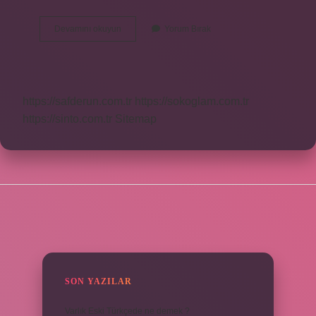
Ceviz
Devamını okuyun
Yorum Bırak
Çekirdekli
Mi
https://safderun.com.tr
https://sokoglam.com.tr
https://sinto.com.tr
Sitemap
SIDEBAR
SON YAZILAR
Varlık Eski Türkçede ne demek ?