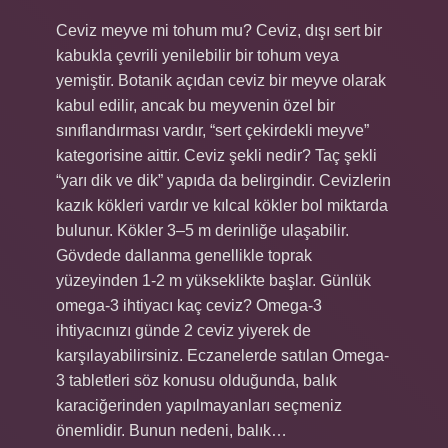
Ceviz meyve mi tohum mu? Ceviz, dışı sert bir
kabukla çevrili yenilebilir bir tohum veya
yemiştir. Botanik açıdan ceviz bir meyve olarak
kabul edilir, ancak bu meyvenin özel bir
sınıflandırması vardır, “sert çekirdekli meyve”
kategorisine aittir. Ceviz şekli nedir? Taç şekli
“yarı dik ve dik” yapıda da belirgindir. Cevizlerin
kazık kökleri vardır ve kılcal kökler bol miktarda
bulunur. Kökler 3–5 m derinliğe ulaşabilir.
Gövdede dallanma genellikle toprak
yüzeyinden 1-2 m yükseklikte başlar. Günlük
omega-3 ihtiyacı kaç ceviz? Omega-3
ihtiyacınızı günde 2 ceviz yiyerek de
karşılayabilirsiniz. Eczanelerde satılan Omega-
3 tabletleri söz konusu olduğunda, balık
karaciğerinden yapılmayanları seçmeniz
önemlidir. Bunun nedeni, balık…