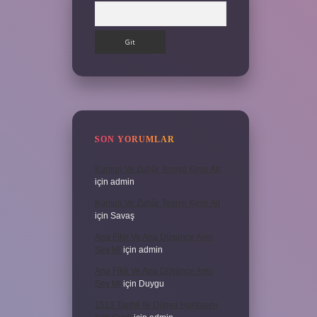
Arama
SON YORUMLAR
Kumun Ve Zuhûr Teorisi Kime Ait
için
admin
Kumun Ve Zuhûr Teorisi Kime Ait
için
Savaş
Ana Fikir Ve Ana Düşünce Aynı
Şey Mi
için
admin
Ana Fikir Ve Ana Düşünce Aynı
Şey Mi
için
Duygu
1513 Tarihli Ilk Dünya Haritasını