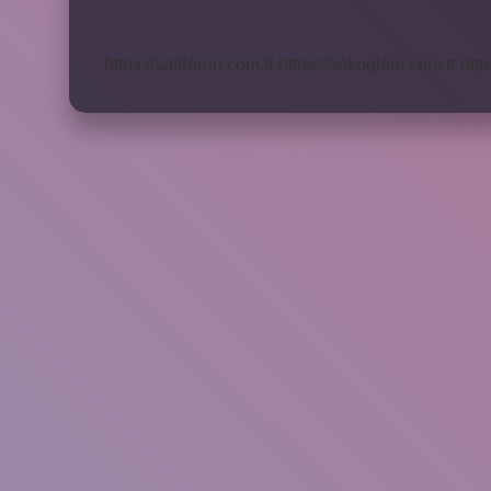
Için
Ne
Yapmalı
https://safderun.com.tr
https://sokoglam.com.tr
http