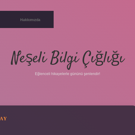
Hakkımızda
Neşeli Bilgi Çığlığı
Eğlenceli hikayelerle gününü şenlendir!
ÇAY