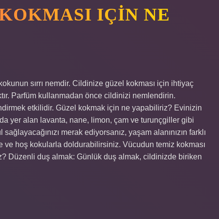
KOKMASI IÇIN NE
okunun sırrı nemdir. Cildinize güzel kokması için ihtiyaç
ır. Parfüm kullanmadan önce cildinizi nemlendirin.
irmek etkilidir. Güzel kokmak için ne yapabiliriz? Evinizin
a yer alan lavanta, nane, limon, çam ve turunçgiller gibi
ıl sağlayacağınızı merak ediyorsanız, yaşam alanınızın farklı
ze ve hoş kokularla doldurabilirsiniz. Vücudun temiz kokması
iz? Düzenli duş almak: Günlük duş almak, cildinizde biriken