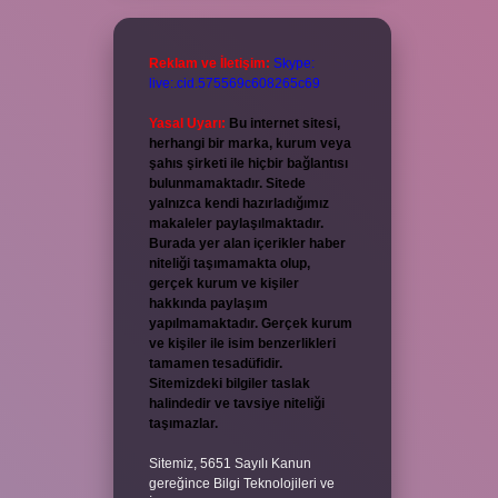
Reklam ve İletişim:
Skype:
live:.cid.575569c608265c69
Yasal Uyarı:
Bu internet sitesi,
herhangi bir marka, kurum veya
şahıs şirketi ile hiçbir bağlantısı
bulunmamaktadır. Sitede
yalnızca kendi hazırladığımız
makaleler paylaşılmaktadır.
Burada yer alan içerikler haber
niteliği taşımamakta olup,
gerçek kurum ve kişiler
hakkında paylaşım
yapılmamaktadır. Gerçek kurum
ve kişiler ile isim benzerlikleri
tamamen tesadüfidir.
Sitemizdeki bilgiler taslak
halindedir ve tavsiye niteliği
taşımazlar.
Sitemiz, 5651 Sayılı Kanun
gereğince Bilgi Teknolojileri ve