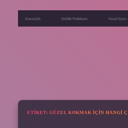
Anasayfa
Gizlilik Politikası
Yasal Uyarı
ETIKET:
GÜZEL KOKMAK IÇIN HANGI 