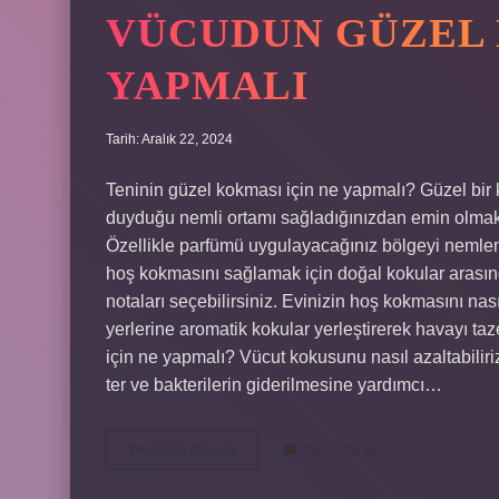
VÜCUDUN GÜZEL 
YAPMALI
Tarih: Aralık 22, 2024
Teninin güzel kokması için ne yapmalı? Güzel bir k
duyduğu nemli ortamı sağladığınızdan emin olmakt
Özellikle parfümü uygulayacağınız bölgeyi nemlend
hoş kokmasını sağlamak için doğal kokular arasınd
notaları seçebilirsiniz. Evinizin hoş kokmasını nas
yerlerine aromatik kokular yerleştirerek havayı ta
için ne yapmalı? Vücut kokusunu nasıl azaltabilir
ter ve bakterilerin giderilmesine yardımcı…
Vücudun
Devamını okuyun
Yorum Bırak
Güzel
Kokması