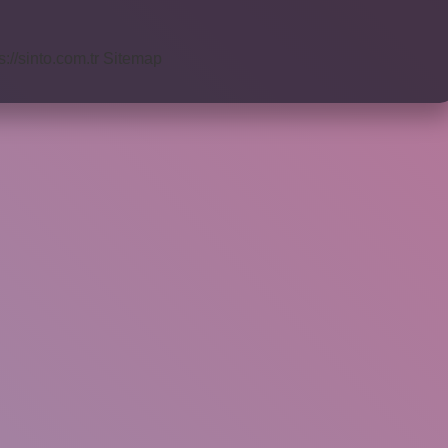
s://sinto.com.tr
Sitemap