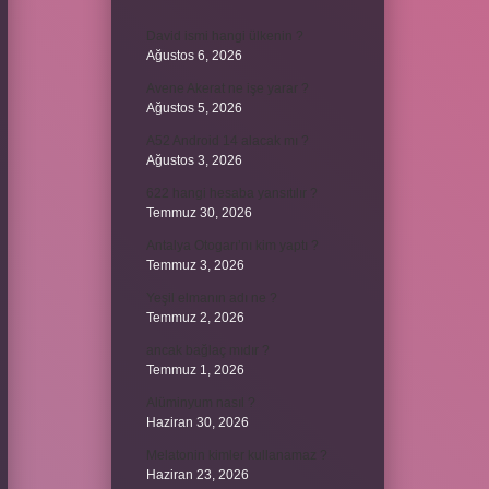
David ismi hangi ülkenin ?
Ağustos 6, 2026
Avene Akerat ne işe yarar ?
Ağustos 5, 2026
A52 Android 14 alacak mı ?
Ağustos 3, 2026
622 hangi hesaba yansıtılır ?
Temmuz 30, 2026
Antalya Otogarı’nı kim yaptı ?
Temmuz 3, 2026
Yeşil elmanın adı ne ?
Temmuz 2, 2026
ancak bağlaç mıdır ?
Temmuz 1, 2026
Alüminyum nasıl ?
Haziran 30, 2026
Melatonin kimler kullanamaz ?
Haziran 23, 2026