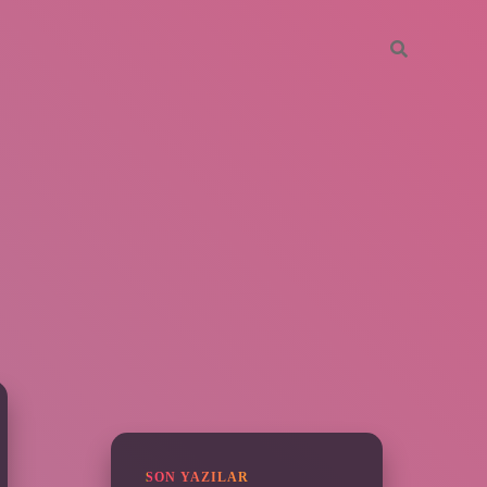
SIDEBAR
vdcasino giriş
SON YAZILAR