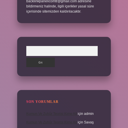
backlinkpanelicomtr@gmail.com
adresine
bildirmeniz halinde, ilgili içerikler yasal süre
içerisinde sitemizden kaldırılacaktır.
Arama
SON YORUMLAR
Kumun Ve Zuhûr Teorisi Kime Ait
için
admin
Kumun Ve Zuhûr Teorisi Kime Ait
için
Savaş