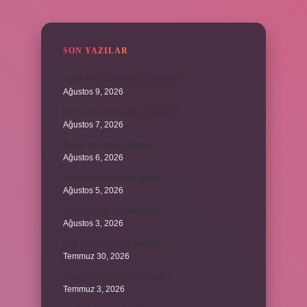
SIDEBAR
SON YAZILAR
Varlık Eski Türkçede ne demek ?
Ağustos 9, 2026
KYK yurt ücreti aylık ne kadar ?
Ağustos 7, 2026
David ismi hangi ülkenin ?
Ağustos 6, 2026
Avene Akerat ne işe yarar ?
Ağustos 5, 2026
A52 Android 14 alacak mı ?
Ağustos 3, 2026
622 hangi hesaba yansıtılır ?
Temmuz 30, 2026
Antalya Otogarı’nı kim yaptı ?
Temmuz 3, 2026