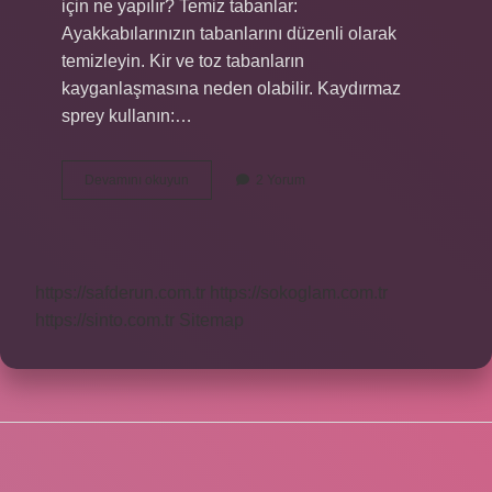
için ne yapılır? Temiz tabanlar:
Ayakkabılarınızın tabanlarını düzenli olarak
temizleyin. Kir ve toz tabanların
kayganlaşmasına neden olabilir. Kaydırmaz
sprey kullanın:…
Spor
Devamını okuyun
2 Yorum
Salonunda
Ayakkabının
Kaymaması
Için
Ne
https://safderun.com.tr
https://sokoglam.com.tr
Yapılır
https://sinto.com.tr
Sitemap