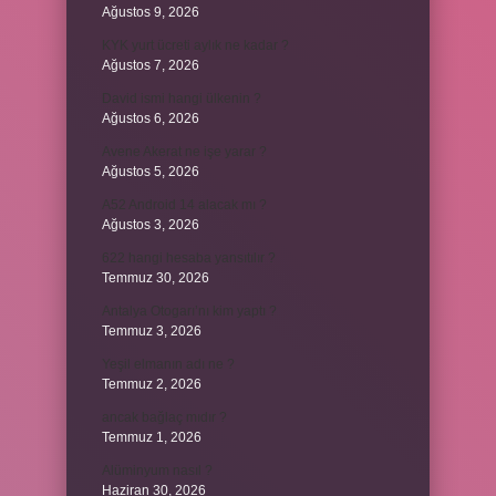
Ağustos 9, 2026
KYK yurt ücreti aylık ne kadar ?
Ağustos 7, 2026
David ismi hangi ülkenin ?
Ağustos 6, 2026
Avene Akerat ne işe yarar ?
Ağustos 5, 2026
A52 Android 14 alacak mı ?
Ağustos 3, 2026
622 hangi hesaba yansıtılır ?
Temmuz 30, 2026
Antalya Otogarı’nı kim yaptı ?
Temmuz 3, 2026
Yeşil elmanın adı ne ?
Temmuz 2, 2026
ancak bağlaç mıdır ?
Temmuz 1, 2026
Alüminyum nasıl ?
Haziran 30, 2026