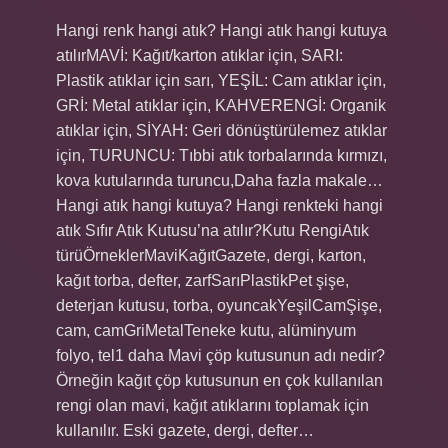
Hangi renk hangi atık? Hangi atık hangi kutuya
atılırMAVİ: Kağıt/karton atıklar için, SARI:
Plastik atıklar için sarı, YEŞİL: Cam atıklar için,
GRİ: Metal atıklar için, KAHVERENGİ: Organik
atıklar için, SİYAH: Geri dönüştürülemez atıklar
için, TURUNCU: Tıbbi atık torbalarında kırmızı,
kova kutularında turuncu,Daha fazla makale…
Hangi atık hangi kutuya? Hangi renkteki hangi
atık Sıfır Atık Kutusu’na atılır?Kutu RengiAtık
türüÖrneklerMaviKağıtGazete, dergi, karton,
kağıt torba, defter, zarfSarıPlastikPet şişe,
deterjan kutusu, torba, oyuncakYeşilCamŞişe,
cam, camGriMetalTeneke kutu, alüminyum
folyo, tel1 daha Mavi çöp kutusunun adı nedir?
Örneğin kağıt çöp kutusunun en çok kullanılan
rengi olan mavi, kağıt atıklarını toplamak için
kullanılır. Eski gazete, dergi, defter…