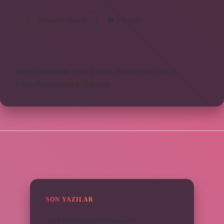
Cam
Devamını okuyun
2 Yorum
Atık
Kutusu
Hangi
Renktir
https://safderun.com.tr
https://sokoglam.com.tr
https://sinto.com.tr
Sitemap
SIDEBAR
SON YAZILAR
Varlık Eski Türkçede ne demek ?