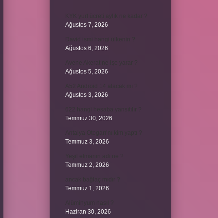
KYK yurt ücreti aylık ne kadar ?
Ağustos 7, 2026
David ismi hangi ülkenin ?
Ağustos 6, 2026
Avene Akerat ne işe yarar ?
Ağustos 5, 2026
A52 Android 14 alacak mı ?
Ağustos 3, 2026
622 hangi hesaba yansıtılır ?
Temmuz 30, 2026
Antalya Otogarı’nı kim yaptı ?
Temmuz 3, 2026
Yeşil elmanın adı ne ?
Temmuz 2, 2026
ancak bağlaç mıdır ?
Temmuz 1, 2026
Alüminyum nasıl ?
Haziran 30, 2026