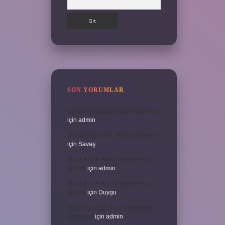
SON YORUMLAR
Kumun Ve Zuhûr Teorisi Kime Ait
için
admin
Kumun Ve Zuhûr Teorisi Kime Ait
için
Savaş
Ana Fikir Ve Ana Düşünce Aynı
Şey Mi
için
admin
Ana Fikir Ve Ana Düşünce Aynı
Şey Mi
için
Duygu
1513 Tarihli Ilk Dünya Haritasını
Kim Çizdi
için
admin