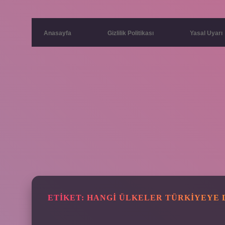
Anasayfa
Gizlilik Politikası
Yasal Uyarı
ETIKET:
HANGI ÜLKELER TÜRKIYEYE 