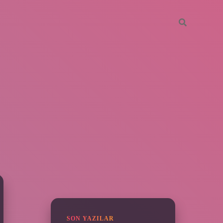
SIDEBAR
vdcasino giriş
SON YAZILAR