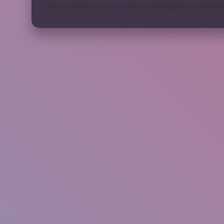
https://safderun.com.tr
https://sokoglam.com.tr
http