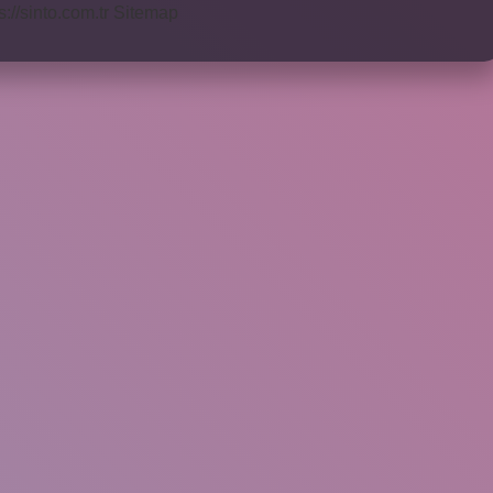
s://sinto.com.tr
Sitemap