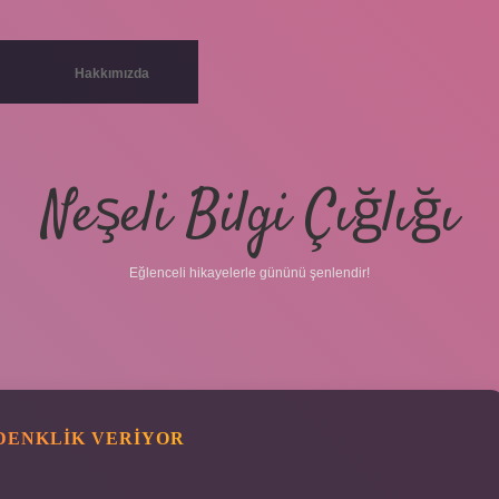
Hakkımızda
Neşeli Bilgi Çığlığı
Eğlenceli hikayelerle gününü şenlendir!
DENKLIK VERIYOR