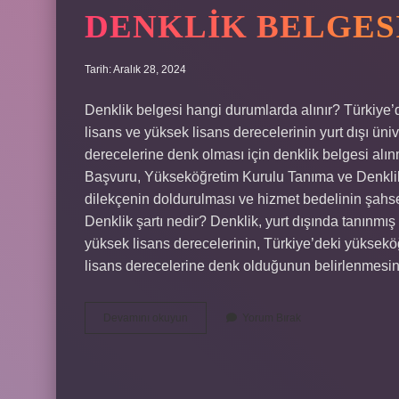
DENKLIK BELGES
Tarih: Aralık 28, 2024
Denklik belgesi hangi durumlarda alınır? Türkiye’de 
lisans ve yüksek lisans derecelerinin yurt dışı üniv
derecelerine denk olması için denklik belgesi alınm
Başvuru, Yükseköğretim Kurulu Tanıma ve Denklik 
dilekçenin doldurulması ve hizmet bedelinin şahse
Denklik şartı nedir? Denklik, yurt dışında tanınmı
yüksek lisans derecelerinin, Türkiye’deki yüksekö
lisans derecelerine denk olduğunun belirlenmesin
Denklik
Devamını okuyun
Yorum Bırak
Belgesi
Kimler
Alır