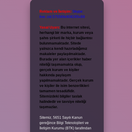
Reklam ve İletişim:
Skype:
live:.cid.575569c608265c69
Yasal Uyarı:
Bu internet sitesi,
herhangi bir marka, kurum veya
şahıs şirketi ile hiçbir bağlantısı
bulunmamaktadır. Sitede
yalnızca kendi hazırladığımız
makaleler paylaşılmaktadır.
Burada yer alan içerikler haber
niteliği taşımamakta olup,
gerçek kurum ve kişiler
hakkında paylaşım
yapılmamaktadır. Gerçek kurum
ve kişiler ile isim benzerlikleri
tamamen tesadüfidir.
Sitemizdeki bilgiler taslak
halindedir ve tavsiye niteliği
taşımazlar.
Sitemiz, 5651 Sayılı Kanun
gereğince Bilgi Teknolojileri ve
İletişim Kurumu (BTK) tarafından