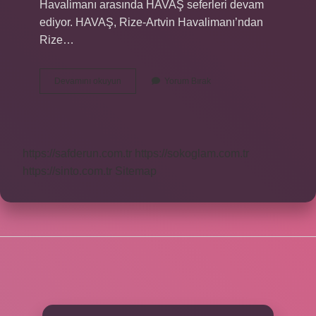
Havalimanı arasında HAVAŞ seferleri devam
ediyor. HAVAŞ, Rize-Artvin Havalimanı’ndan
Rize…
Rize
Devamını okuyun
Yorum Bırak
Artvin
Havalimanında
Havaş
Var
Mı
https://safderun.com.tr
https://sokoglam.com.tr
https://sinto.com.tr
Sitemap
SIDEBAR