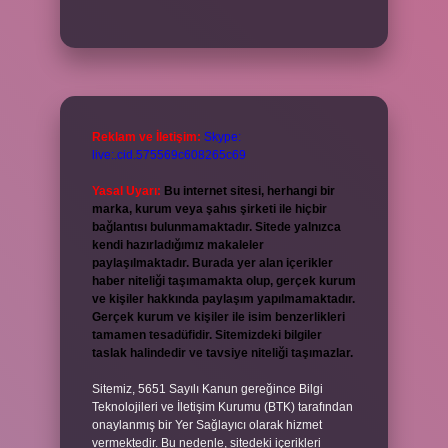
Reklam ve İletişim:
Skype:
live:.cid.575569c608265c69
Yasal Uyarı:
Bu internet sitesi, herhangi bir
marka, kurum veya şahıs şirketi ile hiçbir
bağlantısı bulunmamaktadır. Sitede yalnızca
kendi hazırladığımız makaleler
paylaşılmaktadır. Burada yer alan içerikler
haber niteliği taşımamakta olup, gerçek kurum
ve kişiler hakkında paylaşım yapılmamaktadır.
Gerçek kurum ve kişiler ile isim benzerlikleri
tamamen tesadüfidir. Sitemizdeki bilgiler
taslak halindedir ve tavsiye niteliği taşımazlar.
Sitemiz, 5651 Sayılı Kanun gereğince Bilgi
Teknolojileri ve İletişim Kurumu (BTK) tarafından
onaylanmış bir Yer Sağlayıcı olarak hizmet
vermektedir. Bu nedenle, sitedeki içerikleri