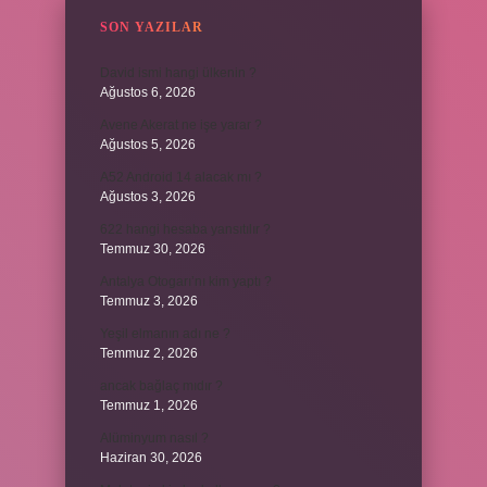
SON YAZILAR
David ismi hangi ülkenin ?
Ağustos 6, 2026
Avene Akerat ne işe yarar ?
Ağustos 5, 2026
A52 Android 14 alacak mı ?
Ağustos 3, 2026
622 hangi hesaba yansıtılır ?
Temmuz 30, 2026
Antalya Otogarı’nı kim yaptı ?
Temmuz 3, 2026
Yeşil elmanın adı ne ?
Temmuz 2, 2026
ancak bağlaç mıdır ?
Temmuz 1, 2026
Alüminyum nasıl ?
Haziran 30, 2026