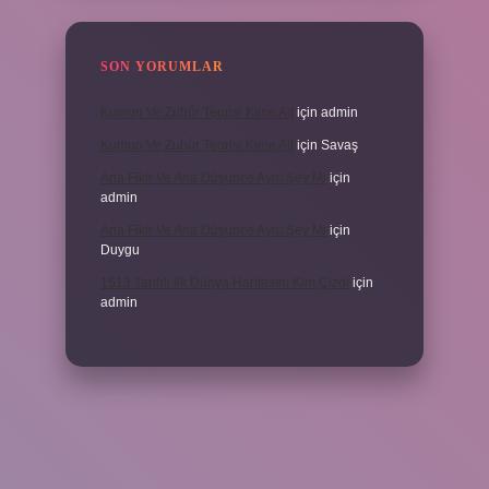
SON YORUMLAR
Kumun Ve Zuhûr Teorisi Kime Ait
için
admin
Kumun Ve Zuhûr Teorisi Kime Ait
için
Savaş
Ana Fikir Ve Ana Düşünce Aynı Şey Mi
için
admin
Ana Fikir Ve Ana Düşünce Aynı Şey Mi
için
Duygu
1513 Tarihli Ilk Dünya Haritasını Kim Çizdi
için
admin