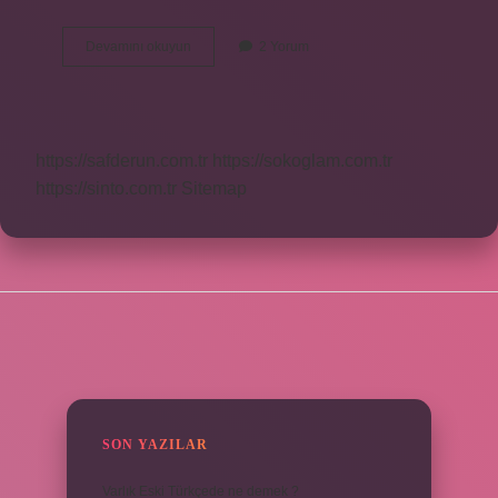
Tersine
Devamını okuyun
2 Yorum
Evrim
Var
Mı
https://safderun.com.tr
https://sokoglam.com.tr
https://sinto.com.tr
Sitemap
SIDEBAR
SON YAZILAR
Varlık Eski Türkçede ne demek ?