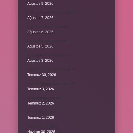
Ağustos 9, 2026
KYK yurt ücreti aylık ne kadar ?
Ağustos 7, 2026
David ismi hangi ülkenin ?
Ağustos 6, 2026
Avene Akerat ne işe yarar ?
Ağustos 5, 2026
A52 Android 14 alacak mı ?
Ağustos 3, 2026
622 hangi hesaba yansıtılır ?
Temmuz 30, 2026
Antalya Otogarı’nı kim yaptı ?
Temmuz 3, 2026
Yeşil elmanın adı ne ?
Temmuz 2, 2026
ancak bağlaç mıdır ?
Temmuz 1, 2026
Alüminyum nasıl ?
Haziran 30, 2026