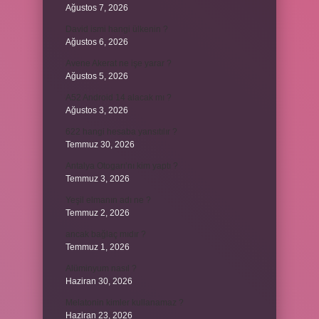
Ağustos 7, 2026
David ismi hangi ülkenin ?
Ağustos 6, 2026
Avene Akerat ne işe yarar ?
Ağustos 5, 2026
A52 Android 14 alacak mı ?
Ağustos 3, 2026
622 hangi hesaba yansıtılır ?
Temmuz 30, 2026
Antalya Otogarı’nı kim yaptı ?
Temmuz 3, 2026
Yeşil elmanın adı ne ?
Temmuz 2, 2026
ancak bağlaç mıdır ?
Temmuz 1, 2026
Alüminyum nasıl ?
Haziran 30, 2026
Melatonin kimler kullanamaz ?
Haziran 23, 2026