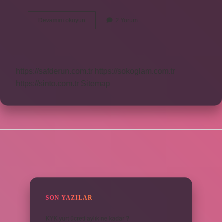
Bennak
Devamını okuyun
2 Yorum
Vergisi
Ne
Demek
https://safderun.com.tr
https://sokoglam.com.tr
https://sinto.com.tr
Sitemap
SIDEBAR
SON YAZILAR
KYK yurt ücreti aylık ne kadar ?