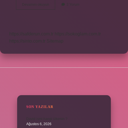
Dans
Devamını okuyun
2 Yorum
Etmek
Nasıl
Ortaya
Çıktı
https://safderun.com.tr
https://sokoglam.com.tr
https://sinto.com.tr
Sitemap
SIDEBAR
SON YAZILAR
David ismi hangi ülkenin ?
Ağustos 6, 2026