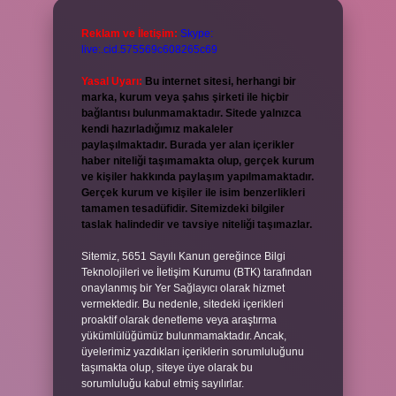
Reklam ve İletişim:
Skype:
live:.cid.575569c608265c69
Yasal Uyarı:
Bu internet sitesi, herhangi bir
marka, kurum veya şahıs şirketi ile hiçbir
bağlantısı bulunmamaktadır. Sitede yalnızca
kendi hazırladığımız makaleler
paylaşılmaktadır. Burada yer alan içerikler
haber niteliği taşımamakta olup, gerçek kurum
ve kişiler hakkında paylaşım yapılmamaktadır.
Gerçek kurum ve kişiler ile isim benzerlikleri
tamamen tesadüfidir. Sitemizdeki bilgiler
taslak halindedir ve tavsiye niteliği taşımazlar.
Sitemiz, 5651 Sayılı Kanun gereğince Bilgi
Teknolojileri ve İletişim Kurumu (BTK) tarafından
onaylanmış bir Yer Sağlayıcı olarak hizmet
vermektedir. Bu nedenle, sitedeki içerikleri
proaktif olarak denetleme veya araştırma
yükümlülüğümüz bulunmamaktadır. Ancak,
üyelerimiz yazdıkları içeriklerin sorumluluğunu
taşımakta olup, siteye üye olarak bu
sorumluluğu kabul etmiş sayılırlar.