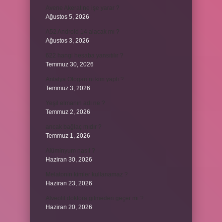
Avene Akerat ne işe yarar ?
Ağustos 5, 2026
A52 Android 14 alacak mı ?
Ağustos 3, 2026
622 hangi hesaba yansıtılır ?
Temmuz 30, 2026
Antalya Otogarı’nı kim yaptı ?
Temmuz 3, 2026
Yeşil elmanın adı ne ?
Temmuz 2, 2026
ancak bağlaç mıdır ?
Temmuz 1, 2026
Alüminyum nasıl ?
Haziran 30, 2026
Melatonin kimler kullanamaz ?
Haziran 23, 2026
Alveolit doktora gitmeden geçer mi ?
Haziran 20, 2026