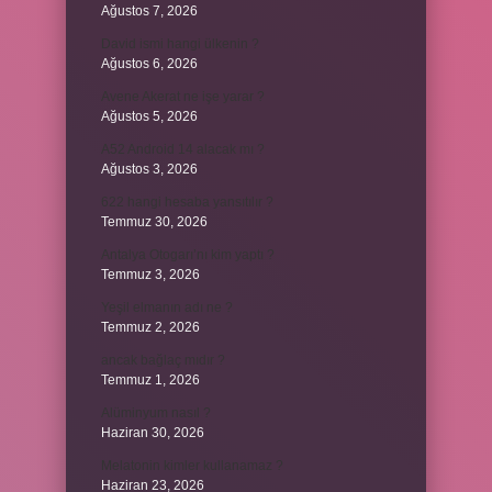
Ağustos 7, 2026
David ismi hangi ülkenin ?
Ağustos 6, 2026
Avene Akerat ne işe yarar ?
Ağustos 5, 2026
A52 Android 14 alacak mı ?
Ağustos 3, 2026
622 hangi hesaba yansıtılır ?
Temmuz 30, 2026
Antalya Otogarı’nı kim yaptı ?
Temmuz 3, 2026
Yeşil elmanın adı ne ?
Temmuz 2, 2026
ancak bağlaç mıdır ?
Temmuz 1, 2026
Alüminyum nasıl ?
Haziran 30, 2026
Melatonin kimler kullanamaz ?
Haziran 23, 2026