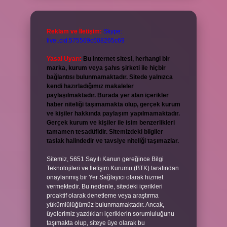
Reklam ve İletişim:
Skype:
live:.cid.575569c608265c69
Yasal Uyarı:
Bu internet sitesi, herhangi bir
marka, kurum veya şahıs şirketi ile hiçbir
bağlantısı bulunmamaktadır. Sitede yalnızca
kendi hazırladığımız makaleler
paylaşılmaktadır. Burada yer alan içerikler
haber niteliği taşımamakta olup, gerçek kurum
ve kişiler hakkında paylaşım yapılmamaktadır.
Gerçek kurum ve kişiler ile isim benzerlikleri
tamamen tesadüfidir. Sitemizdeki bilgiler
taslak halindedir ve tavsiye niteliği taşımazlar.
Sitemiz, 5651 Sayılı Kanun gereğince Bilgi
Teknolojileri ve İletişim Kurumu (BTK) tarafından
onaylanmış bir Yer Sağlayıcı olarak hizmet
vermektedir. Bu nedenle, sitedeki içerikleri
proaktif olarak denetleme veya araştırma
yükümlülüğümüz bulunmamaktadır. Ancak,
üyelerimiz yazdıkları içeriklerin sorumluluğunu
taşımakta olup, siteye üye olarak bu