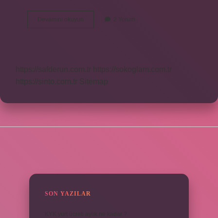
Dans
Devamını okuyun
2 Yorum
Etmek
Nasıl
Ortaya
Çıktı
https://safderun.com.tr
https://sokoglam.com.tr
https://sinto.com.tr
Sitemap
SIDEBAR
SON YAZILAR
KYK yurt ücreti aylık ne kadar ?