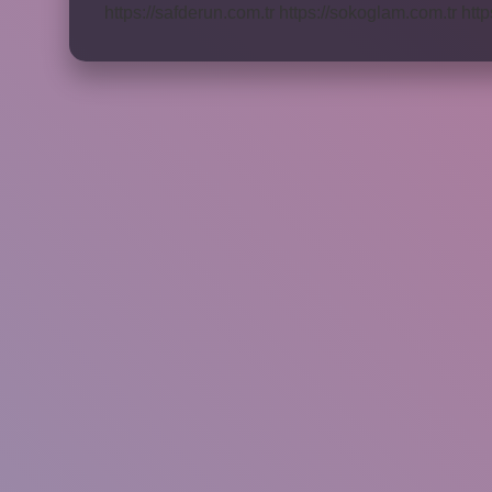
https://safderun.com.tr
https://sokoglam.com.tr
http