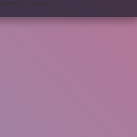
s://sinto.com.tr
Sitemap