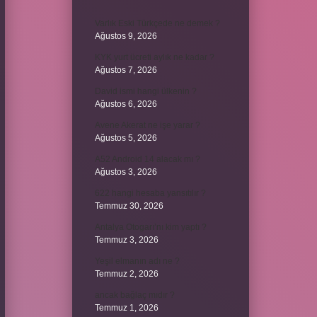
Varlık Eski Türkçede ne demek ?
Ağustos 9, 2026
KYK yurt ücreti aylık ne kadar ?
Ağustos 7, 2026
David ismi hangi ülkenin ?
Ağustos 6, 2026
Avene Akerat ne işe yarar ?
Ağustos 5, 2026
A52 Android 14 alacak mı ?
Ağustos 3, 2026
622 hangi hesaba yansıtılır ?
Temmuz 30, 2026
Antalya Otogarı’nı kim yaptı ?
Temmuz 3, 2026
Yeşil elmanın adı ne ?
Temmuz 2, 2026
ancak bağlaç mıdır ?
Temmuz 1, 2026