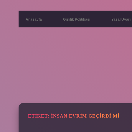
Anasayfa
Gizlilik Politikası
Yasal Uyarı
ETIKET:
İNSAN EVRIM GEÇIRDI MI