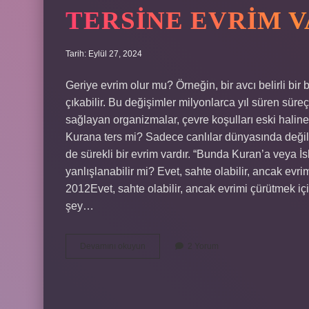
TERSINE EVRIM V
Tarih: Eylül 27, 2024
Geriye evrim olur mu? Örneğin, bir avcı belirli bi
çıkabilir. Bu değişimler milyonlarca yıl süren sür
sağlayan organizmalar, çevre koşulları eski haline
Kurana ters mi? Sadece canlılar dünyasında deği
de sürekli bir evrim vardır. “Bunda Kuran’a veya İsl
yanlışlanabilir mi? Evet, sahte olabilir, ancak evr
2012Evet, sahte olabilir, ancak evrimi çürütmek içi
şey…
Tersine
Devamını okuyun
2 Yorum
Evrim
Var
Mı