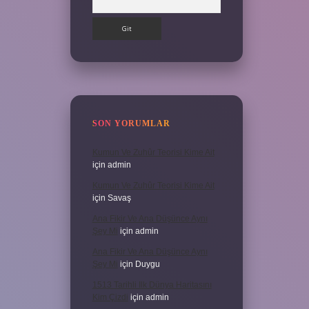
SON YORUMLAR
Kumun Ve Zuhûr Teorisi Kime Ait
için
admin
Kumun Ve Zuhûr Teorisi Kime Ait
için
Savaş
Ana Fikir Ve Ana Düşünce Aynı
Şey Mi
için
admin
Ana Fikir Ve Ana Düşünce Aynı
Şey Mi
için
Duygu
1513 Tarihli Ilk Dünya Haritasını
Kim Çizdi
için
admin