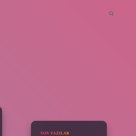
SIDEBAR
vdcasino giriş
SON YAZILAR