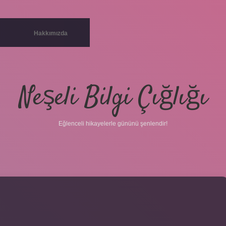
Hakkımızda
Neşeli Bilgi Çığlığı
Eğlenceli hikayelerle gününü şenlendir!