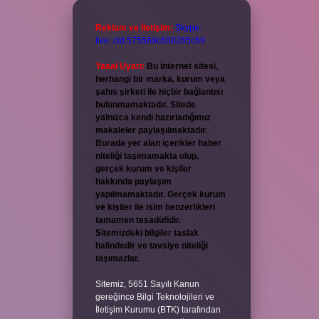
Reklam ve İletişim:
Skype:
live:.cid.575569c608265c69
Yasal Uyarı:
Bu internet sitesi,
herhangi bir marka, kurum veya
şahıs şirketi ile hiçbir bağlantısı
bulunmamaktadır. Sitede
yalnızca kendi hazırladığımız
makaleler paylaşılmaktadır.
Burada yer alan içerikler haber
niteliği taşımamakta olup,
gerçek kurum ve kişiler
hakkında paylaşım
yapılmamaktadır. Gerçek kurum
ve kişiler ile isim benzerlikleri
tamamen tesadüfidir.
Sitemizdeki bilgiler taslak
halindedir ve tavsiye niteliği
taşımazlar.
Sitemiz, 5651 Sayılı Kanun
gereğince Bilgi Teknolojileri ve
İletişim Kurumu (BTK) tarafından