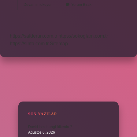
Stajyer
Devamını okuyun
Yorum Bırak
Doktor
Maaş
Alır
Mı
https://safderun.com.tr
https://sokoglam.com.tr
https://sinto.com.tr
Sitemap
SIDEBAR
SON YAZILAR
David ismi hangi ülkenin ?
Ağustos 6, 2026