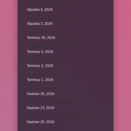
Avene Akerat ne işe yarar ?
Ağustos 5, 2026
A52 Android 14 alacak mı ?
Ağustos 3, 2026
622 hangi hesaba yansıtılır ?
Temmuz 30, 2026
Antalya Otogarı’nı kim yaptı ?
Temmuz 3, 2026
Yeşil elmanın adı ne ?
Temmuz 2, 2026
ancak bağlaç mıdır ?
Temmuz 1, 2026
Alüminyum nasıl ?
Haziran 30, 2026
Melatonin kimler kullanamaz ?
Haziran 23, 2026
Alveolit doktora gitmeden geçer mi ?
Haziran 20, 2026