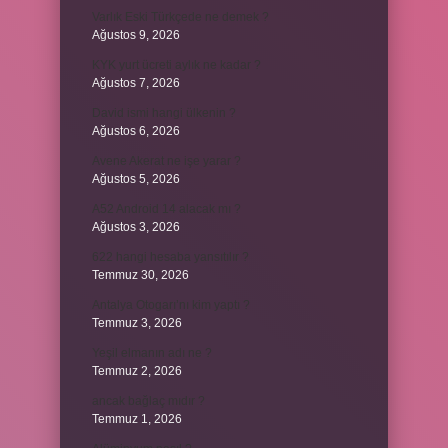
Varlık Eski Türkçede ne demek ?
Ağustos 9, 2026
KYK yurt ücreti aylık ne kadar ?
Ağustos 7, 2026
David ismi hangi ülkenin ?
Ağustos 6, 2026
Avene Akerat ne işe yarar ?
Ağustos 5, 2026
A52 Android 14 alacak mı ?
Ağustos 3, 2026
622 hangi hesaba yansıtılır ?
Temmuz 30, 2026
Antalya Otogarı’nı kim yaptı ?
Temmuz 3, 2026
Yeşil elmanın adı ne ?
Temmuz 2, 2026
ancak bağlaç mıdır ?
Temmuz 1, 2026