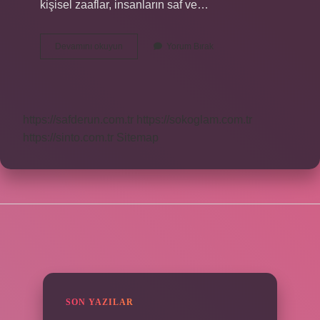
kişisel zaaflar, insanların saf ve…
Uğursuzluk
Devamını okuyun
Yorum Bırak
Getiren
Batıl
Inançlar
Nelerdir
https://safderun.com.tr
https://sokoglam.com.tr
https://sinto.com.tr
Sitemap
SIDEBAR
SON YAZILAR