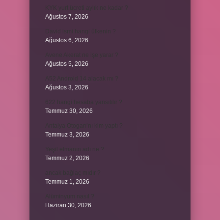
KYK yurt ücreti aylık ne kadar ?
Ağustos 7, 2026
David ismi hangi ülkenin ?
Ağustos 6, 2026
Avene Akerat ne işe yarar ?
Ağustos 5, 2026
A52 Android 14 alacak mı ?
Ağustos 3, 2026
622 hangi hesaba yansıtılır ?
Temmuz 30, 2026
Antalya Otogarı’nı kim yaptı ?
Temmuz 3, 2026
Yeşil elmanın adı ne ?
Temmuz 2, 2026
ancak bağlaç mıdır ?
Temmuz 1, 2026
Alüminyum nasıl ?
Haziran 30, 2026