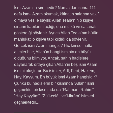
İsmi Azam’ın sırrı nedir? Namazdan sonra 111
defa İsm-i Azam okumak, kâinatın sırlarına vakıf
olmaya vesile sayılır. Allah Teala’nın o kişiye
sırların kapılarını açtığı, ona mülkü ve saltanatı
gösterdiği söylenir. Ayrıca Allah Teala’nın bütün
mahlukatı o kişiye tabi kıldığı da söylenir.
Gercek ismi Azam hangisi? Hiç kimse, hatta
alimler bile, Allah’ın hangi isminin en büyük
olduğunu bilmiyor. Ancak, sahih hadislere
dayanarak ortaya çıkan Allah’ın beş ismi Azam
ismini oluşturur. Bu isimler; Adl, Ferd, Hakem,
Hay, Kayyum. En büyük ismi Azam hangisidir?
Çünkü bu hadislerin bir kısmında “Allah” ismi
geçmekte, bir kısmında da “Rahman, Rahim”,
“Hay Kayyûm”, “Zü’l-celâli ve’l-ikrâm” isimleri
geçmektedir.…