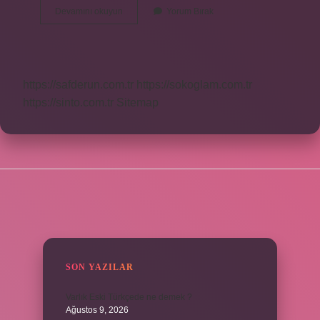
Ismi
Devamını okuyun
Yorum Bırak
Azam
Nerede
Geçiyor
https://safderun.com.tr
https://sokoglam.com.tr
https://sinto.com.tr
Sitemap
SIDEBAR
SON YAZILAR
Varlık Eski Türkçede ne demek ?
Ağustos 9, 2026