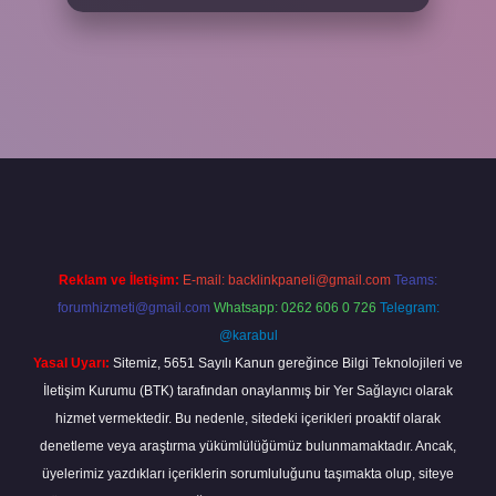
giriş
Reklam ve İletişim:
E-mail:
backlinkpaneli@gmail.com
Teams:
forumhizmeti@gmail.com
Whatsapp: 0262 606 0 726
Telegram:
@karabul
Yasal Uyarı:
Sitemiz, 5651 Sayılı Kanun gereğince Bilgi Teknolojileri ve
İletişim Kurumu (BTK) tarafından onaylanmış bir Yer Sağlayıcı olarak
hizmet vermektedir. Bu nedenle, sitedeki içerikleri proaktif olarak
denetleme veya araştırma yükümlülüğümüz bulunmamaktadır. Ancak,
üyelerimiz yazdıkları içeriklerin sorumluluğunu taşımakta olup, siteye