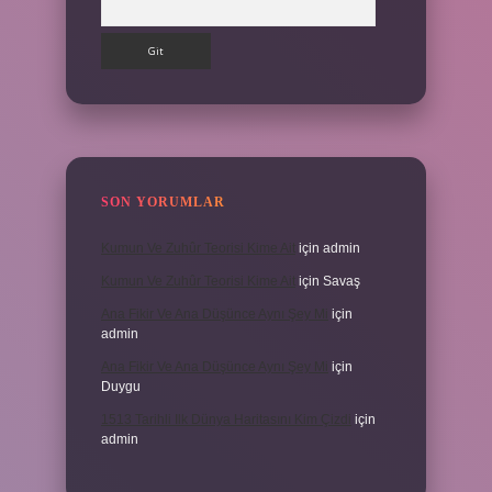
SON YORUMLAR
Kumun Ve Zuhûr Teorisi Kime Ait
için
admin
Kumun Ve Zuhûr Teorisi Kime Ait
için
Savaş
Ana Fikir Ve Ana Düşünce Aynı Şey Mi
için
admin
Ana Fikir Ve Ana Düşünce Aynı Şey Mi
için
Duygu
1513 Tarihli Ilk Dünya Haritasını Kim Çizdi
için
admin