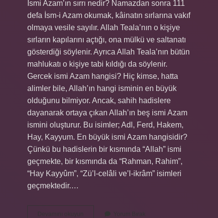
İsmi Azam’ın sırrı nedir? Namazdan sonra 111
defa İsm-i Azam okumak, kâinatın sırlarına vakıf
olmaya vesile sayılır. Allah Teala’nın o kişiye
sırların kapılarını açtığı, ona mülkü ve saltanatı
gösterdiği söylenir. Ayrıca Allah Teala’nın bütün
mahlukatı o kişiye tabi kıldığı da söylenir.
Gercek ismi Azam hangisi? Hiç kimse, hatta
alimler bile, Allah’ın hangi isminin en büyük
olduğunu bilmiyor. Ancak, sahih hadislere
dayanarak ortaya çıkan Allah’ın beş ismi Azam
ismini oluşturur. Bu isimler; Adl, Ferd, Hakem,
Hay, Kayyum. En büyük ismi Azam hangisidir?
Çünkü bu hadislerin bir kısmında “Allah” ismi
geçmekte, bir kısmında da “Rahman, Rahim”,
“Hay Kayyûm”, “Zü’l-celâli ve’l-ikrâm” isimleri
geçmektedir.…
Ismi
Devamını okuyun
Yorum Bırak