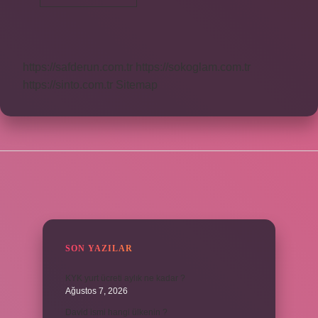
Azam
Nerede
Geçiyor
https://safderun.com.tr
https://sokoglam.com.tr
https://sinto.com.tr
Sitemap
SIDEBAR
SON YAZILAR
KYK yurt ücreti aylık ne kadar ?
Ağustos 7, 2026
David ismi hangi ülkenin ?