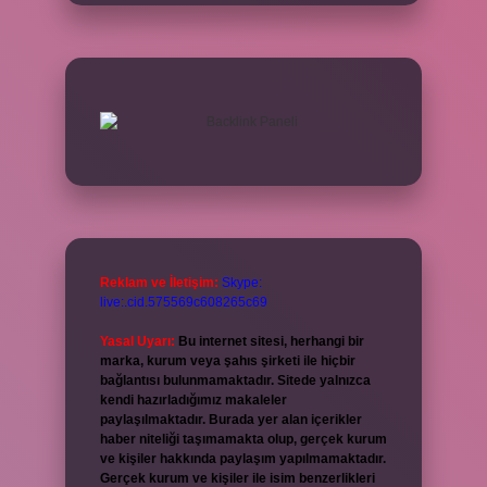
Reklam ve İletişim:
Skype:
live:.cid.575569c608265c69
Yasal Uyarı:
Bu internet sitesi, herhangi bir
marka, kurum veya şahıs şirketi ile hiçbir
bağlantısı bulunmamaktadır. Sitede yalnızca
kendi hazırladığımız makaleler
paylaşılmaktadır. Burada yer alan içerikler
haber niteliği taşımamakta olup, gerçek kurum
ve kişiler hakkında paylaşım yapılmamaktadır.
Gerçek kurum ve kişiler ile isim benzerlikleri