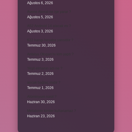
Ağustos 6, 2026
Avene Akerat ne işe yarar ?
Ağustos 5, 2026
A52 Android 14 alacak mı ?
Ağustos 3, 2026
622 hangi hesaba yansıtılır ?
Temmuz 30, 2026
Antalya Otogarı’nı kim yaptı ?
Temmuz 3, 2026
Yeşil elmanın adı ne ?
Temmuz 2, 2026
ancak bağlaç mıdır ?
Temmuz 1, 2026
Alüminyum nasıl ?
Haziran 30, 2026
Melatonin kimler kullanamaz ?
Haziran 23, 2026