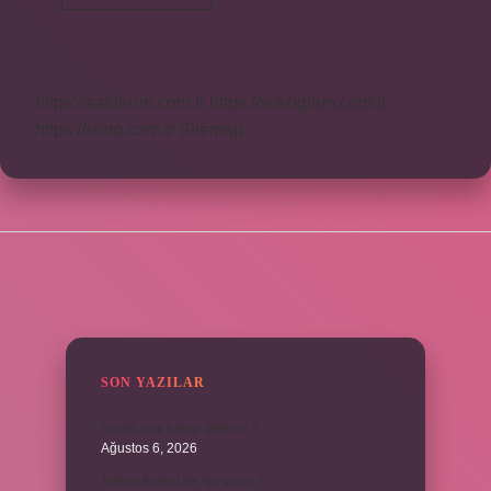
Lü
Çatal
Ne
Için
Kullanılır
https://safderun.com.tr
https://sokoglam.com.tr
https://sinto.com.tr
Sitemap
SIDEBAR
SON YAZILAR
David ismi hangi ülkenin ?
Ağustos 6, 2026
Avene Akerat ne işe yarar ?