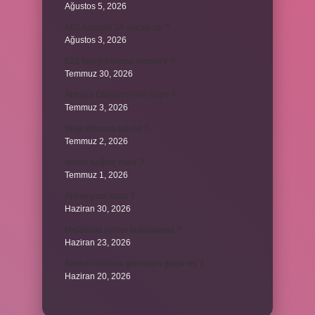
Ağustos 5, 2026
A52 Android 14 alacak mı ?
Ağustos 3, 2026
622 hangi hesaba yansıtılır ?
Temmuz 30, 2026
Antalya Otogarı’nı kim yaptı ?
Temmuz 3, 2026
Yeşil elmanın adı ne ?
Temmuz 2, 2026
ancak bağlaç mıdır ?
Temmuz 1, 2026
Alüminyum nasıl ?
Haziran 30, 2026
Melatonin kimler kullanamaz ?
Haziran 23, 2026
Alveolit doktora gitmeden geçer mi ?
Haziran 20, 2026