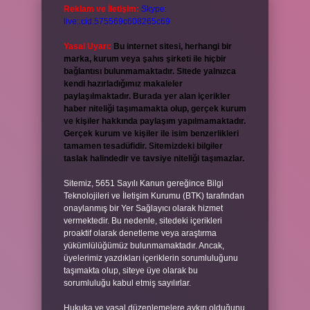
Reklam ve İletişim:
Skype:
live:.cid.575569c608265c69
Yasal Uyarı:
Bu internet sitesi, herhangi bir
marka, kurum veya şahıs şirketi ile hiçbir
bağlantısı bulunmamaktadır. Sitede yalnızca
kendi hazırladığımız makaleler
paylaşılmaktadır. Burada yer alan içerikler
haber niteliği taşımamakta olup, gerçek kurum
ve kişiler hakkında paylaşım yapılmamaktadır.
Gerçek kurum ve kişiler ile isim benzerlikleri
tamamen tesadüfidir. Sitemizdeki bilgiler
taslak halindedir ve tavsiye niteliği taşımazlar.
Sitemiz, 5651 Sayılı Kanun gereğince Bilgi
Teknolojileri ve İletişim Kurumu (BTK) tarafından
onaylanmış bir Yer Sağlayıcı olarak hizmet
vermektedir. Bu nedenle, sitedeki içerikleri
proaktif olarak denetleme veya araştırma
yükümlülüğümüz bulunmamaktadır. Ancak,
üyelerimiz yazdıkları içeriklerin sorumluluğunu
taşımakta olup, siteye üye olarak bu
sorumluluğu kabul etmiş sayılırlar.
Hukuka ve yasal düzenlemelere aykırı olduğunu