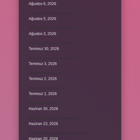
Ağustos 6, 2026
Avene Akerat ne işe yarar ?
Ağustos 5, 2026
A52 Android 14 alacak mı ?
Ağustos 3, 2026
622 hangi hesaba yansıtılır ?
Temmuz 30, 2026
Antalya Otogarı’nı kim yaptı ?
Temmuz 3, 2026
Yeşil elmanın adı ne ?
Temmuz 2, 2026
ancak bağlaç mıdır ?
Temmuz 1, 2026
Alüminyum nasıl ?
Haziran 30, 2026
Melatonin kimler kullanamaz ?
Haziran 23, 2026
Alveolit doktora gitmeden geçer mi ?
Haziran 20, 2026