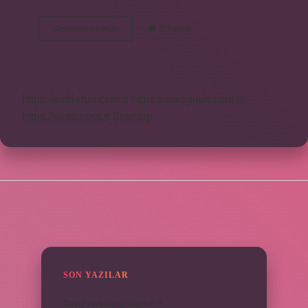
Psikolojik
Devamını okuyun
2 Yorum
Yas
Ne
Demek
https://safderun.com.tr
https://sokoglam.com.tr
https://sinto.com.tr
Sitemap
SIDEBAR
SON YAZILAR
David ismi hangi ülkenin ?