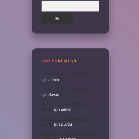
Arama
SON YORUMLAR
Kumun Ve Zuhûr Teorisi Kime Ait
için
admin
Kumun Ve Zuhûr Teorisi Kime Ait
için
Savaş
Ana Fikir Ve Ana Düşünce Aynı
Şey Mi
için
admin
Ana Fikir Ve Ana Düşünce Aynı
Şey Mi
için
Duygu
1513 Tarihli Ilk Dünya Haritasını