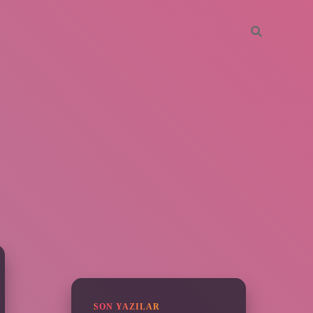
SIDEBAR
vdcasino giriş
SON YAZILAR