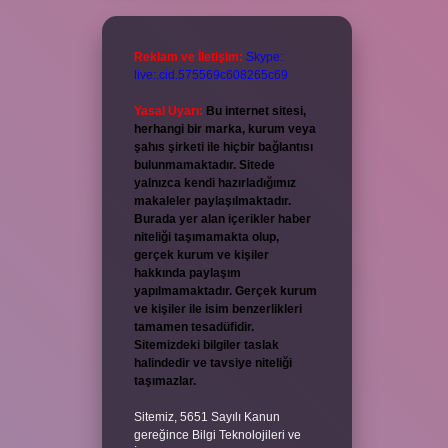
Reklam ve İletişim:
Skype:
live:.cid.575569c608265c69
Yasal Uyarı:
Bu internet sitesi,
herhangi bir marka, kurum veya
şahıs şirketi ile hiçbir bağlantısı
bulunmamaktadır. Sitede
yalnızca kendi hazırladığımız
makaleler paylaşılmaktadır.
Burada yer alan içerikler haber
niteliği taşımamakta olup,
gerçek kurum ve kişiler
hakkında paylaşım
yapılmamaktadır. Gerçek kurum
ve kişiler ile isim benzerlikleri
tamamen tesadüfidir.
Sitemizdeki bilgiler taslak
halindedir ve tavsiye niteliği
taşımazlar.
Sitemiz, 5651 Sayılı Kanun
gereğince Bilgi Teknolojileri ve