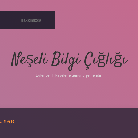
Hakkımızda
Neşeli Bilgi Çığlığı
Eğlenceli hikayelerle gününü şenlendir!
 UYAR