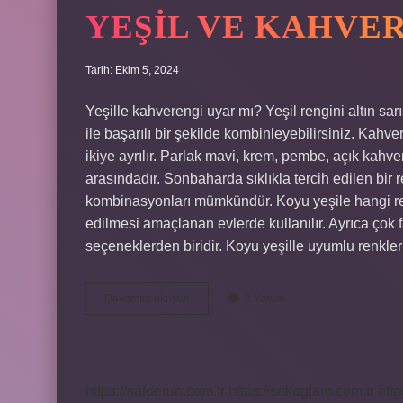
YEŞIL VE KAHVE
Tarih: Ekim 5, 2024
Yeşille kahverengi uyar mı? Yeşil rengini altın sarıs
ile başarılı bir şekilde kombinleyebilirsiniz. Kah
ikiye ayrılır. Parlak mavi, krem, pembe, açık kahve
arasındadır. Sonbaharda sıklıkla tercih edilen bir re
kombinasyonları mümkündür. Koyu yeşile hangi ren
edilmesi amaçlanan evlerde kullanılır. Ayrıca çok 
seçeneklerden biridir. Koyu yeşille uyumlu renkle
Yeşil
Devamını okuyun
2 Yorum
Ve
Kahverengi
Uyar
Mı
https://safderun.com.tr
https://sokoglam.com.tr
http