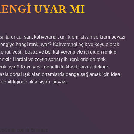
RENGI UYAR MI
ı, turuncu, sarı, kahverengi, gri, krem, siyah ve krem ​​beyazı
verengiye hangi renk uyar? Kahverengi açık ve koyu olarak
rengi, yeşil, beyaz ve bej kahverengiyle iyi giden renkler
nktir. Hardal ve zeytin sarısı gibi renklerle de renk
k uyar? Koyu yeşil genellikle klasik tarzda dekore
fazla doğal ışık alan ortamlarda denge sağlamak için ideal
r denildiğinde akla siyah, beyaz…
s://sinto.com.tr
Sitemap