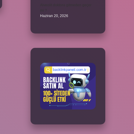
Alveolit doktora gitmeden geçer
mi ?
Haziran 20, 2026