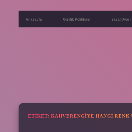
Anasayfa
Gizlilik Politikası
Yasal Uyarı
ETIKET:
KAHVERENGIYE HANGI RENK