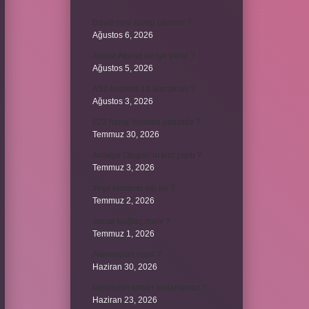
David ismi hangi ülkenin ?
Ağustos 6, 2026
Avene Akerat ne işe yarar ?
Ağustos 5, 2026
A52 Android 14 alacak mı ?
Ağustos 3, 2026
622 hangi hesaba yansıtılır ?
Temmuz 30, 2026
Antalya Otogarı’nı kim yaptı ?
Temmuz 3, 2026
Yeşil elmanın adı ne ?
Temmuz 2, 2026
ancak bağlaç mıdır ?
Temmuz 1, 2026
Alüminyum nasıl ?
Haziran 30, 2026
Melatonin kimler kullanamaz ?
Haziran 23, 2026