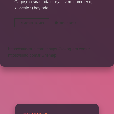
Çarpışma sırasında oluşan ivmelenmeler (g
kuvvetleri) beyinde…
Yatakta
Devamını okuyun
Yorum Bırak
Sallanma
Hissi
Neden
Olur
https://safderun.com.tr
https://sokoglam.com.tr
https://sinto.com.tr
Sitemap
SIDEBAR