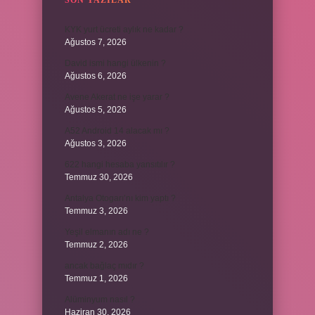
SON YAZILAR
KYK yurt ücreti aylık ne kadar ?
Ağustos 7, 2026
David ismi hangi ülkenin ?
Ağustos 6, 2026
Avene Akerat ne işe yarar ?
Ağustos 5, 2026
A52 Android 14 alacak mı ?
Ağustos 3, 2026
622 hangi hesaba yansıtılır ?
Temmuz 30, 2026
Antalya Otogarı’nı kim yaptı ?
Temmuz 3, 2026
Yeşil elmanın adı ne ?
Temmuz 2, 2026
ancak bağlaç mıdır ?
Temmuz 1, 2026
Alüminyum nasıl ?
Haziran 30, 2026