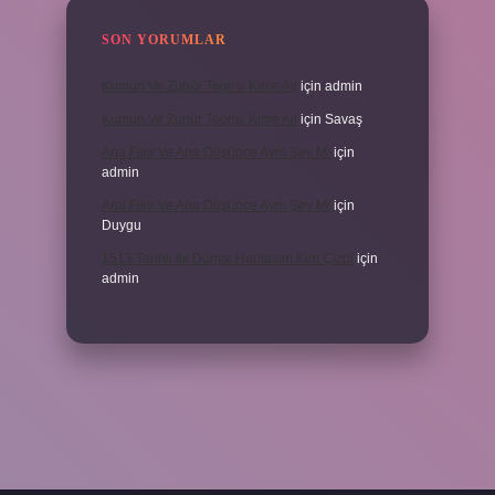
SON YORUMLAR
Kumun Ve Zuhûr Teorisi Kime Ait
için
admin
Kumun Ve Zuhûr Teorisi Kime Ait
için
Savaş
Ana Fikir Ve Ana Düşünce Aynı Şey Mi
için
admin
Ana Fikir Ve Ana Düşünce Aynı Şey Mi
için
Duygu
1513 Tarihli Ilk Dünya Haritasını Kim Çizdi
için
admin