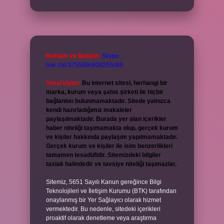
Reklam ve İletişim:
Skype:
live:.cid.575569c608265c69
Yasal Uyarı:
Bu internet sitesi, herhangi bir
marka, kurum veya şahıs şirketi ile hiçbir
bağlantısı bulunmamaktadır. Sitede yalnızca
kendi hazırladığımız makaleler
paylaşılmaktadır. Burada yer alan içerikler
haber niteliği taşımamakta olup, gerçek kurum
ve kişiler hakkında paylaşım yapılmamaktadır.
Gerçek kurum ve kişiler ile isim benzerlikleri
tamamen tesadüfidir. Sitemizdeki bilgiler
taslak halindedir ve tavsiye niteliği taşımazlar.
Sitemiz, 5651 Sayılı Kanun gereğince Bilgi
Teknolojileri ve İletişim Kurumu (BTK) tarafından
onaylanmış bir Yer Sağlayıcı olarak hizmet
vermektedir. Bu nedenle, sitedeki içerikleri
proaktif olarak denetleme veya araştırma