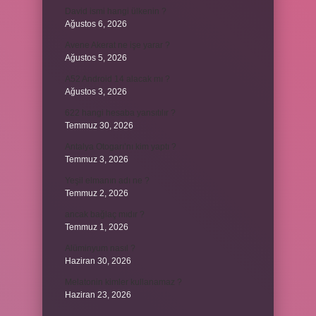
David ismi hangi ülkenin ?
Ağustos 6, 2026
Avene Akerat ne işe yarar ?
Ağustos 5, 2026
A52 Android 14 alacak mı ?
Ağustos 3, 2026
622 hangi hesaba yansıtılır ?
Temmuz 30, 2026
Antalya Otogarı’nı kim yaptı ?
Temmuz 3, 2026
Yeşil elmanın adı ne ?
Temmuz 2, 2026
ancak bağlaç mıdır ?
Temmuz 1, 2026
Alüminyum nasıl ?
Haziran 30, 2026
Melatonin kimler kullanamaz ?
Haziran 23, 2026