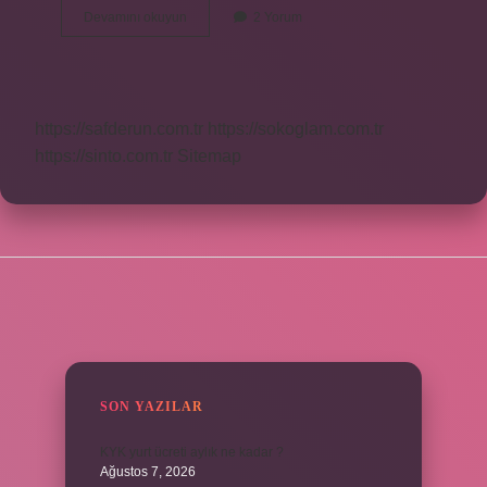
Neden
Devamını okuyun
2 Yorum
Ciğer
Yemeliyiz
https://safderun.com.tr
https://sokoglam.com.tr
https://sinto.com.tr
Sitemap
SIDEBAR
SON YAZILAR
KYK yurt ücreti aylık ne kadar ?
Ağustos 7, 2026