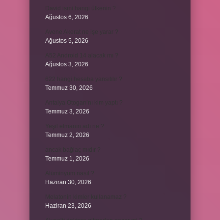
David ismi hangi ülkenin ?
Ağustos 6, 2026
Avene Akerat ne işe yarar ?
Ağustos 5, 2026
A52 Android 14 alacak mı ?
Ağustos 3, 2026
622 hangi hesaba yansıtılır ?
Temmuz 30, 2026
Antalya Otogarı’nı kim yaptı ?
Temmuz 3, 2026
Yeşil elmanın adı ne ?
Temmuz 2, 2026
ancak bağlaç mıdır ?
Temmuz 1, 2026
Alüminyum nasıl ?
Haziran 30, 2026
Melatonin kimler kullanamaz ?
Haziran 23, 2026