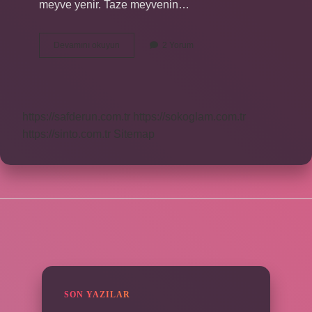
meyve yenir. Taze meyvenin…
Karayemişin
Devamını okuyun
2 Yorum
Diğer
Adı
Nedir
https://safderun.com.tr
https://sokoglam.com.tr
https://sinto.com.tr
Sitemap
SIDEBAR
SON YAZILAR