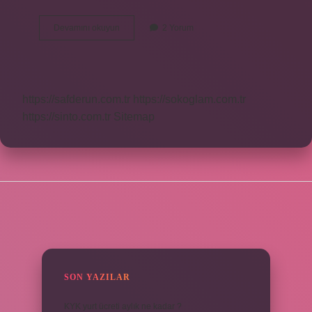
Kartondan
Devamını okuyun
2 Yorum
Bardak
Kaç
Ml
Su
Alır
https://safderun.com.tr
https://sokoglam.com.tr
https://sinto.com.tr
Sitemap
SIDEBAR
SON YAZILAR
KYK yurt ücreti aylık ne kadar ?