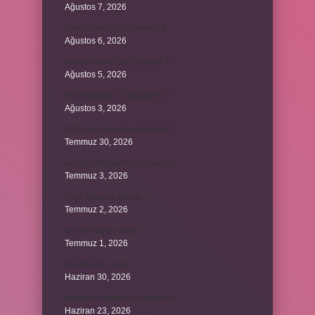
Ağustos 7, 2026
David ismi hangi ülkenin ?
Ağustos 6, 2026
Avene Akerat ne işe yarar ?
Ağustos 5, 2026
A52 Android 14 alacak mı ?
Ağustos 3, 2026
622 hangi hesaba yansıtılır ?
Temmuz 30, 2026
Antalya Otogarı’nı kim yaptı ?
Temmuz 3, 2026
Yeşil elmanın adı ne ?
Temmuz 2, 2026
ancak bağlaç mıdır ?
Temmuz 1, 2026
Alüminyum nasıl ?
Haziran 30, 2026
Melatonin kimler kullanamaz ?
Haziran 23, 2026