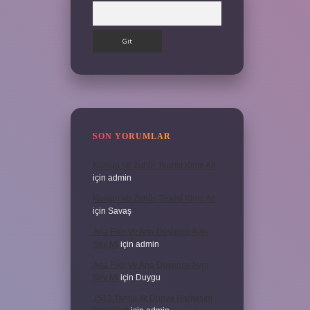
Arama
SON YORUMLAR
Kumun Ve Zuhûr Teorisi Kime Ait
için
admin
Kumun Ve Zuhûr Teorisi Kime Ait
için
Savaş
Ana Fikir Ve Ana Düşünce Aynı
Şey Mi
için
admin
Ana Fikir Ve Ana Düşünce Aynı
Şey Mi
için
Duygu
1513 Tarihli Ilk Dünya Haritasını