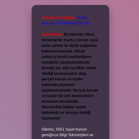
Reklam ve İletişim:
Skype:
live:.cid.575569c608265c69
Yasal Uyarı:
Bu internet sitesi,
herhangi bir marka, kurum veya
şahıs şirketi ile hiçbir bağlantısı
bulunmamaktadır. Sitede
yalnızca kendi hazırladığımız
makaleler paylaşılmaktadır.
Burada yer alan içerikler haber
niteliği taşımamakta olup,
gerçek kurum ve kişiler
hakkında paylaşım
yapılmamaktadır. Gerçek kurum
ve kişiler ile isim benzerlikleri
tamamen tesadüfidir.
Sitemizdeki bilgiler taslak
halindedir ve tavsiye niteliği
taşımazlar.
Sitemiz, 5651 Sayılı Kanun
gereğince Bilgi Teknolojileri ve