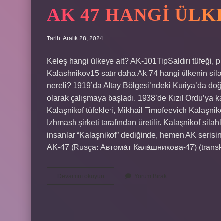
AK 47 HANGI ÜLK
Tarih: Aralık 28, 2024
Keleş hangi ülkeye ait? AK-101TipSaldırı tüfeği, 
Kalashnikov15 satır daha Ak-74 hangi ülkenin sila
nereli? 1919’da Altay Bölgesi’ndeki Kuriya’da doğd
olarak çalışmaya başladı. 1938’de Kızıl Ordu’ya katı
Kalaşnikof tüfekleri, Mikhail Timofeevich Kalaşnikof
Izhmash şirketi tarafından üretilir. Kalaşnikof sila
insanlar “Kalaşnikof” dediğinde, hemen AK serisini
AK-47 (Rusça: Автома́т Кала́шникова-47) (transk
Ak
Devamını okuyun
Yorum Bırak
47
Hangi
Ülkenin
Silahı