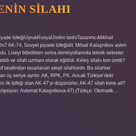
ENIN SILAHI
piyade tüfeğiUyrukRusyaÜretim tarihiTasarımcıMikhail
hı? AK-74, Sovyet piyade tüfeğidir. Mihail Kalaşnikov aslen
u. Liseyi bitirdikten sonra demiryollarında teknik sekreter
ldı ve silah uzmanı olarak eğitildi. Keleş silahı kim üretti?
 tarafından tasarlanan ateşli silahlardır. Bu silahlar
hları üç seriye ayrılır: AK, RPK, PK. Ancak Türkiye’deki
n ilk tüfeği olan AK-47’yi düşünürler. AK-47 silah kime ait?
ripsiyon: Avtomat Kalaşnikova-47) (Türkçe: Otomatik…