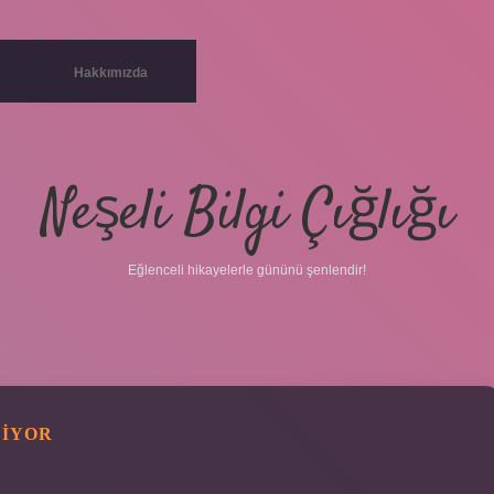
Hakkımızda
Neşeli Bilgi Çığlığı
Eğlenceli hikayelerle gününü şenlendir!
LIYOR