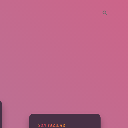
SIDEBAR
vdcasino giriş
SON YAZILAR