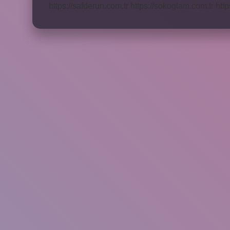
https://safderun.com.tr
https://sokoglam.com.tr
http