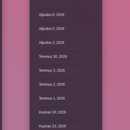
David ismi hangi ülkenin ?
Ağustos 6, 2026
Avene Akerat ne işe yarar ?
Ağustos 5, 2026
A52 Android 14 alacak mı ?
Ağustos 3, 2026
622 hangi hesaba yansıtılır ?
Temmuz 30, 2026
Antalya Otogarı’nı kim yaptı ?
Temmuz 3, 2026
Yeşil elmanın adı ne ?
Temmuz 2, 2026
ancak bağlaç mıdır ?
Temmuz 1, 2026
Alüminyum nasıl ?
Haziran 30, 2026
Melatonin kimler kullanamaz ?
Haziran 23, 2026