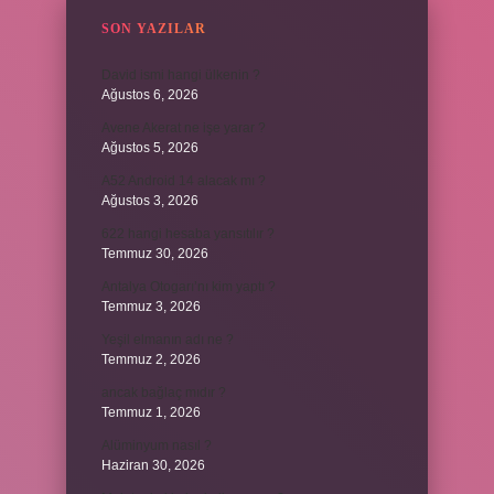
SON YAZILAR
David ismi hangi ülkenin ?
Ağustos 6, 2026
Avene Akerat ne işe yarar ?
Ağustos 5, 2026
A52 Android 14 alacak mı ?
Ağustos 3, 2026
622 hangi hesaba yansıtılır ?
Temmuz 30, 2026
Antalya Otogarı’nı kim yaptı ?
Temmuz 3, 2026
Yeşil elmanın adı ne ?
Temmuz 2, 2026
ancak bağlaç mıdır ?
Temmuz 1, 2026
Alüminyum nasıl ?
Haziran 30, 2026