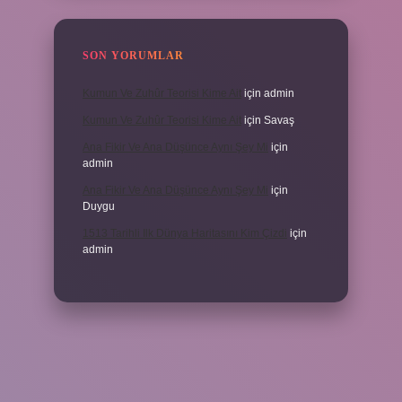
SON YORUMLAR
Kumun Ve Zuhûr Teorisi Kime Ait
için
admin
Kumun Ve Zuhûr Teorisi Kime Ait
için
Savaş
Ana Fikir Ve Ana Düşünce Aynı Şey Mi
için
admin
Ana Fikir Ve Ana Düşünce Aynı Şey Mi
için
Duygu
1513 Tarihli Ilk Dünya Haritasını Kim Çizdi
için
admin