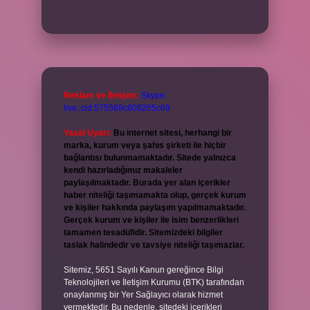
Reklam ve İletişim:
Skype:
live:.cid.575569c608265c69
Yasal Uyarı:
Bu internet sitesi, herhangi bir
marka, kurum veya şahıs şirketi ile hiçbir
bağlantısı bulunmamaktadır. Sitede yalnızca
kendi hazırladığımız makaleler
paylaşılmaktadır. Burada yer alan içerikler
haber niteliği taşımamakta olup, gerçek kurum
ve kişiler hakkında paylaşım yapılmamaktadır.
Gerçek kurum ve kişiler ile isim benzerlikleri
tamamen tesadüfidir. Sitemizdeki bilgiler
taslak halindedir ve tavsiye niteliği taşımazlar.
Sitemiz, 5651 Sayılı Kanun gereğince Bilgi
Teknolojileri ve İletişim Kurumu (BTK) tarafından
onaylanmış bir Yer Sağlayıcı olarak hizmet
vermektedir. Bu nedenle, sitedeki içerikleri