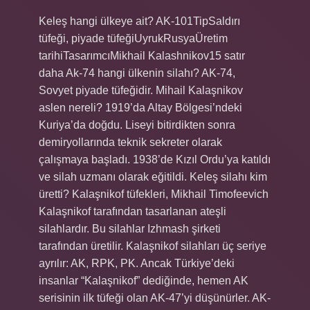
Keleş hangi ülkeye ait? AK-101TipSaldırı
tüfeği, piyade tüfeğiUyrukRusyaÜretim
tarihiTasarımcıMikhail Kalashnikov15 satır
daha Ak-74 hangi ülkenin silahı? AK-74,
Sovyet piyade tüfeğidir. Mihail Kalaşnikov
aslen nereli? 1919’da Altay Bölgesi’ndeki
Kuriya’da doğdu. Liseyi bitirdikten sonra
demiryollarında teknik sekreter olarak
çalışmaya başladı. 1938’de Kızıl Ordu’ya katıldı
ve silah uzmanı olarak eğitildi. Keleş silahı kim
üretti? Kalaşnikof tüfekleri, Mikhail Timofeevich
Kalaşnikof tarafından tasarlanan ateşli
silahlardır. Bu silahlar Izhmash şirketi
tarafından üretilir. Kalaşnikof silahları üç seriye
ayrılır: AK, RPK, PK. Ancak Türkiye’deki
insanlar “Kalaşnikof” dediğinde, hemen AK
serisinin ilk tüfeği olan AK-47’yi düşünürler. AK-