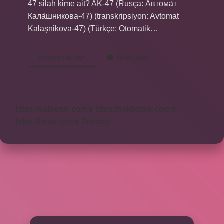
47 silah kime ait? AK-47 (Rusça: Автома́т
Кала́шникова-47) (transkripsiyon: Avtomat
Kalaşnikova-47) (Türkçe: Otomatik…
Ak
Devamını okuyun
Yorum Bırak
47
Hangi
Ülkenin
Silahı
https://safderun.com.tr
https://sokoglam.com.tr
https://sinto.com.tr
Sitemap
SIDEBAR