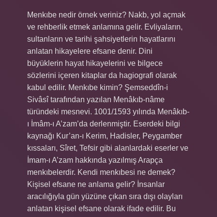
Menkıbe nedir örnek veriniz? Nakb, yol açmak
ve rehberlik etmek anlamına gelir. Evliyaların,
sultanların ve tarihi şahsiyetlerin hayatlarını
anlatan hikayelere efsane denir. Dini
büyüklerin hayat hikayelerini ve bilgece
sözlerini içeren kitaplar da hagiografi olarak
kabul edilir. Menkıbe kimin? Şemseddîn-i
Sivâsî tarafından yazılan Menâkıb-nâme
türündeki mesnevi. 1001/1593 yılında Menâkıb-
ı İmâm-ı A’zam’da derlenmiştir. Eserdeki bilgi
kaynağı Kur’an-ı Kerim, Hadisler, Peygamber
kıssaları, Sîret, Tefsir gibi alanlardaki eserler ve
İmam-ı A’zam hakkında yazılmış Arapça
menkıbelerdir. Kendi menkıbesi ne demek?
Kişisel efsane ne anlama gelir? İnsanlar
aracılığıyla gün yüzüne çıkan sıra dışı olayları
anlatan kişisel efsane olarak ifade edilir. Bu