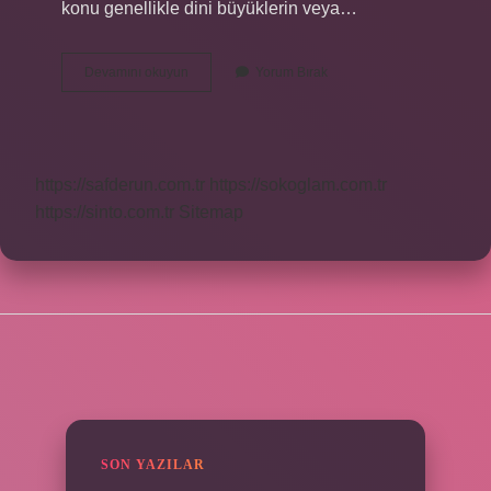
konu genellikle dini büyüklerin veya…
Menkıbe
Devamını okuyun
Yorum Bırak
Sahibi
Ne
Demek
https://safderun.com.tr
https://sokoglam.com.tr
https://sinto.com.tr
Sitemap
SIDEBAR
SON YAZILAR