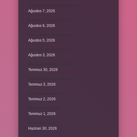
KYK yurt ücreti aylık ne kadar ?
Ağustos 7, 2026
David ismi hangi ülkenin ?
Ağustos 6, 2026
Avene Akerat ne işe yarar ?
Ağustos 5, 2026
A52 Android 14 alacak mı ?
Ağustos 3, 2026
622 hangi hesaba yansıtılır ?
Temmuz 30, 2026
Antalya Otogarı’nı kim yaptı ?
Temmuz 3, 2026
Yeşil elmanın adı ne ?
Temmuz 2, 2026
ancak bağlaç mıdır ?
Temmuz 1, 2026
Alüminyum nasıl ?
Haziran 30, 2026