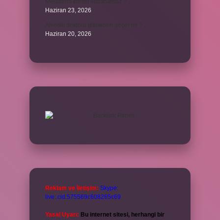
Melatonin kimler kullanamaz ?
Haziran 23, 2026
Alveolit doktora gitmeden geçer mi ?
Haziran 20, 2026
Reklam ve İletişim:
Skype:
live:.cid.575569c608265c69
Yasal Uyarı:
Bu internet sitesi, herhangi bir