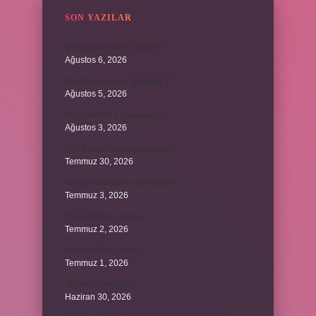
SON YAZILAR
David ismi hangi ülkenin ?
Ağustos 6, 2026
Avene Akerat ne işe yarar ?
Ağustos 5, 2026
A52 Android 14 alacak mı ?
Ağustos 3, 2026
622 hangi hesaba yansıtılır ?
Temmuz 30, 2026
Antalya Otogarı’nı kim yaptı ?
Temmuz 3, 2026
Yeşil elmanın adı ne ?
Temmuz 2, 2026
ancak bağlaç mıdır ?
Temmuz 1, 2026
Alüminyum nasıl ?
Haziran 30, 2026