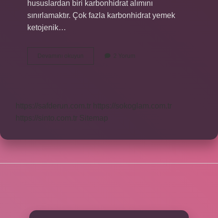
hususlardan biri karbonhidrat alımını
sınırlamaktır. Çok fazla karbonhidrat yemek
ketojenik…
Ketojenik
Devamını okuyun
2 Yorum
Diyette
Kaçamak
Olursa
Ne
Olur
https://safderun.com.tr
https://sokoglam.com.tr
https://sinto.com.tr
Sitemap
SIDEBAR