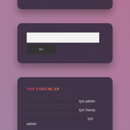
Arama
SON YORUMLAR
Kumun Ve Zuhûr Teorisi Kime Ait
için
admin
Kumun Ve Zuhûr Teorisi Kime Ait
için
Savaş
Ana Fikir Ve Ana Düşünce Aynı Şey Mi
için
admin