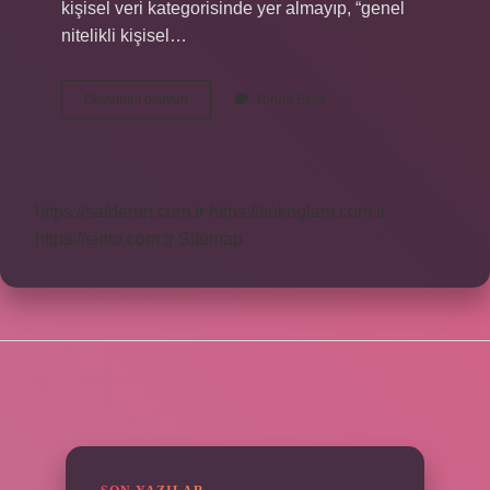
kişisel veri kategorisinde yer almayıp, “genel
nitelikli kişisel…
Kimlik
Devamını okuyun
Yorum Bırak
Istemek
Yasal
Mı
https://safderun.com.tr
https://sokoglam.com.tr
https://sinto.com.tr
Sitemap
SIDEBAR