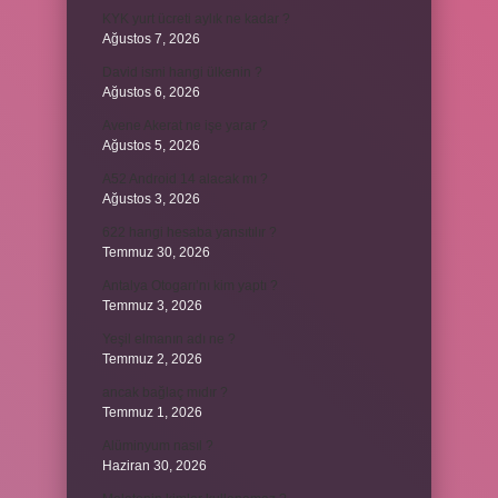
KYK yurt ücreti aylık ne kadar ?
Ağustos 7, 2026
David ismi hangi ülkenin ?
Ağustos 6, 2026
Avene Akerat ne işe yarar ?
Ağustos 5, 2026
A52 Android 14 alacak mı ?
Ağustos 3, 2026
622 hangi hesaba yansıtılır ?
Temmuz 30, 2026
Antalya Otogarı’nı kim yaptı ?
Temmuz 3, 2026
Yeşil elmanın adı ne ?
Temmuz 2, 2026
ancak bağlaç mıdır ?
Temmuz 1, 2026
Alüminyum nasıl ?
Haziran 30, 2026