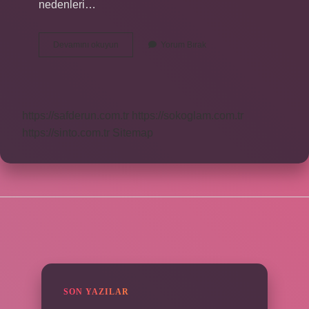
nedenleri…
Kırklareli
Devamını okuyun
Yorum Bırak
Ne
Kadar
Büyük
https://safderun.com.tr
https://sokoglam.com.tr
https://sinto.com.tr
Sitemap
SIDEBAR
SON YAZILAR