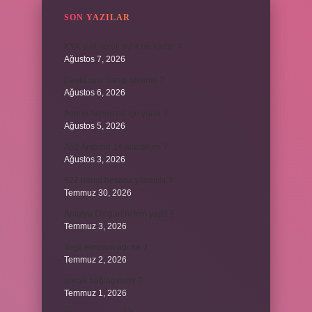
SON YAZILAR
KYK yurt ücreti aylık ne kadar ?
Ağustos 7, 2026
David ismi hangi ülkenin ?
Ağustos 6, 2026
Avene Akerat ne işe yarar ?
Ağustos 5, 2026
A52 Android 14 alacak mı ?
Ağustos 3, 2026
622 hangi hesaba yansıtılır ?
Temmuz 30, 2026
Antalya Otogarı’nı kim yaptı ?
Temmuz 3, 2026
Yeşil elmanın adı ne ?
Temmuz 2, 2026
ancak bağlaç mıdır ?
Temmuz 1, 2026