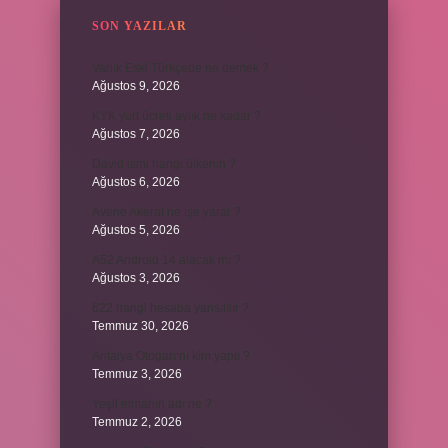
SON YAZILAR
Varlık Eski Türkçede ne demek ?
Ağustos 9, 2026
KYK yurt ücreti aylık ne kadar ?
Ağustos 7, 2026
David ismi hangi ülkenin ?
Ağustos 6, 2026
Avene Akerat ne işe yarar ?
Ağustos 5, 2026
A52 Android 14 alacak mı ?
Ağustos 3, 2026
622 hangi hesaba yansıtılır ?
Temmuz 30, 2026
Antalya Otogarı’nı kim yaptı ?
Temmuz 3, 2026
Yeşil elmanın adı ne ?
Temmuz 2, 2026