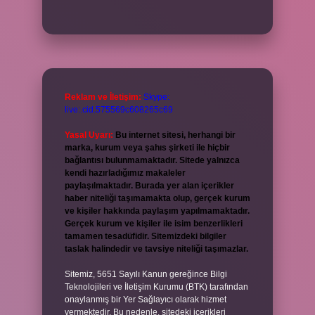
Reklam ve İletişim:
Skype:
live:.cid.575569c608265c69
Yasal Uyarı:
Bu internet sitesi, herhangi bir
marka, kurum veya şahıs şirketi ile hiçbir
bağlantısı bulunmamaktadır. Sitede yalnızca
kendi hazırladığımız makaleler
paylaşılmaktadır. Burada yer alan içerikler
haber niteliği taşımamakta olup, gerçek kurum
ve kişiler hakkında paylaşım yapılmamaktadır.
Gerçek kurum ve kişiler ile isim benzerlikleri
tamamen tesadüfidir. Sitemizdeki bilgiler
taslak halindedir ve tavsiye niteliği taşımazlar.
Sitemiz, 5651 Sayılı Kanun gereğince Bilgi
Teknolojileri ve İletişim Kurumu (BTK) tarafından
onaylanmış bir Yer Sağlayıcı olarak hizmet
vermektedir. Bu nedenle, sitedeki içerikleri