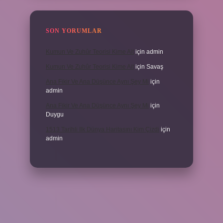
SON YORUMLAR
Kumun Ve Zuhûr Teorisi Kime Ait
için
admin
Kumun Ve Zuhûr Teorisi Kime Ait
için
Savaş
Ana Fikir Ve Ana Düşünce Aynı Şey Mi
için
admin
Ana Fikir Ve Ana Düşünce Aynı Şey Mi
için
Duygu
1513 Tarihli Ilk Dünya Haritasını Kim Çizdi
için
admin