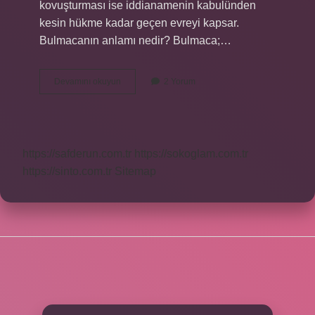
kovuşturması ise iddianamenin kabulünden
kesin hükme kadar geçen evreyi kapsar.
Bulmacanın anlamı nedir? Bulmaca;…
Kovuşturma
Devamını okuyun
2 Yorum
Nedir
Bulmaca
https://safderun.com.tr
https://sokoglam.com.tr
https://sinto.com.tr
Sitemap
SIDEBAR